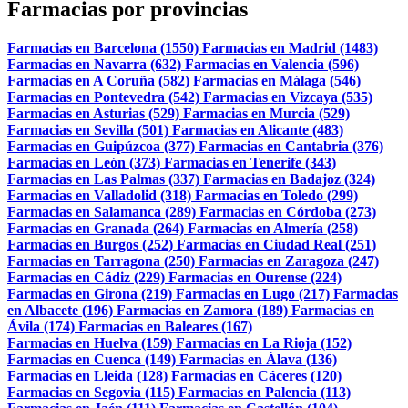
Farmacias por provincias
Farmacias en Barcelona (1550)
Farmacias en Madrid (1483)
Farmacias en Navarra (632)
Farmacias en Valencia (596)
Farmacias en A Coruña (582)
Farmacias en Málaga (546)
Farmacias en Pontevedra (542)
Farmacias en Vizcaya (535)
Farmacias en Asturias (529)
Farmacias en Murcia (529)
Farmacias en Sevilla (501)
Farmacias en Alicante (483)
Farmacias en Guipúzcoa (377)
Farmacias en Cantabria (376)
Farmacias en León (373)
Farmacias en Tenerife (343)
Farmacias en Las Palmas (337)
Farmacias en Badajoz (324)
Farmacias en Valladolid (318)
Farmacias en Toledo (299)
Farmacias en Salamanca (289)
Farmacias en Córdoba (273)
Farmacias en Granada (264)
Farmacias en Almería (258)
Farmacias en Burgos (252)
Farmacias en Ciudad Real (251)
Farmacias en Tarragona (250)
Farmacias en Zaragoza (247)
Farmacias en Cádiz (229)
Farmacias en Ourense (224)
Farmacias en Girona (219)
Farmacias en Lugo (217)
Farmacias
en Albacete (196)
Farmacias en Zamora (189)
Farmacias en
Ávila (174)
Farmacias en Baleares (167)
Farmacias en Huelva (159)
Farmacias en La Rioja (152)
Farmacias en Cuenca (149)
Farmacias en Álava (136)
Farmacias en Lleida (128)
Farmacias en Cáceres (120)
Farmacias en Segovia (115)
Farmacias en Palencia (113)