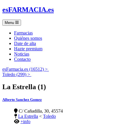
es
FARMACIA
.es
Menu
Farmacias
Quiénes somos
Date de alta
Hazte premium
Noticias
Contacto
esFarmacia.es (16512) >
Toledo (299) >
La Estrella (1)
Alberto Sanchez Gomez
C/ Cañadilla, 30, 45574
La Estrella
<
Toledo
+info