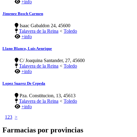
+info
Jimenez Bosch Carmen
Isaac Gabaldon 24, 45600
Talavera de la Reina
<
Toledo
+info
Llano Blanco, Luis Aenrique
C/ Joaquina Santander, 27, 45600
Talavera de la Reina
<
Toledo
+info
Lopez Suarez De Cepeda
Pza. Constitucion, 13, 45613
Talavera de la Reina
<
Toledo
+info
1
2
3
>
Farmacias por provincias