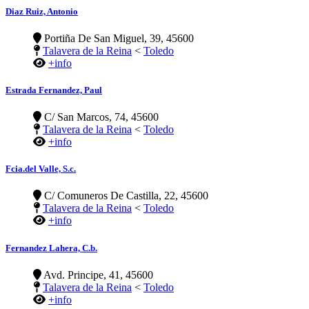
Diaz Ruiz, Antonio
Portiña De San Miguel, 39, 45600
Talavera de la Reina
<
Toledo
+info
Estrada Fernandez, Paul
C/ San Marcos, 74, 45600
Talavera de la Reina
<
Toledo
+info
Fcia.del Valle, S.c.
C/ Comuneros De Castilla, 22, 45600
Talavera de la Reina
<
Toledo
+info
Fernandez Lahera, C.b.
Avd. Principe, 41, 45600
Talavera de la Reina
<
Toledo
+info