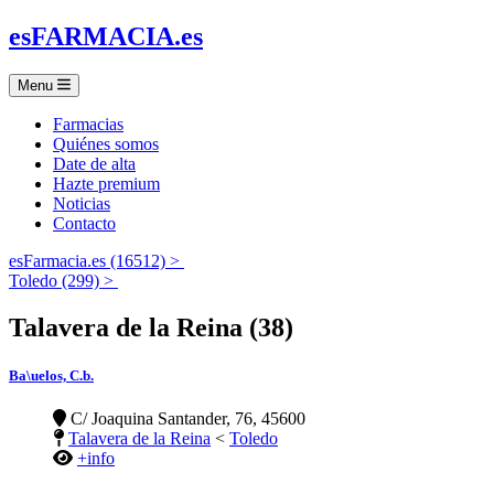
es
FARMACIA
.es
Menu
Farmacias
Quiénes somos
Date de alta
Hazte premium
Noticias
Contacto
esFarmacia.es (16512) >
Toledo (299) >
Talavera de la Reina (38)
Ba\uelos, C.b.
C/ Joaquina Santander, 76, 45600
Talavera de la Reina
<
Toledo
+info