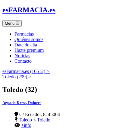
es
FARMACIA
.es
Menu
Farmacias
Quiénes somos
Date de alta
Hazte premium
Noticias
Contacto
esFarmacia.es (16512) >
Toledo (299) >
Toledo (32)
Aguado Kress, Dolores
C/ Ecuador, 8, 45004
Toledo
<
Toledo
+info