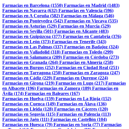
Farmacias en Barcelona (1550)
Farmacias en Madrid (1483)
Farmacias en Navarra (632)
Farmacias en Valencia (596)
Farmacias en A Coruña (582)
Farmacias en Málaga (546)
Farmacias en Pontevedra (542)
Farmacias en Vizcaya (535)
Farmacias en Asturias (529)
Farmacias en Murcia (529)
Farmacias en Sevilla (501)
Farmacias en Alicante (483)
Farmacias en Guipúzcoa (377)
Farmacias en Cantabria (376)
Farmacias en León (373)
Farmacias en Tenerife (343)
Farmacias en Las Palmas (337)
Farmacias en Badajoz (324)
Farmacias en Valladolid (318)
Farmacias en Toledo (299)
Farmacias en Salamanca (289)
Farmacias en Córdoba (273)
Farmacias en Granada (264)
Farmacias en Almería (258)
Farmacias en Burgos (252)
Farmacias en Ciudad Real (251)
Farmacias en Tarragona (250)
Farmacias en Zaragoza (247)
Farmacias en Cádiz (229)
Farmacias en Ourense (224)
Farmacias en Girona (219)
Farmacias en Lugo (217)
Farmacias
en Albacete (196)
Farmacias en Zamora (189)
Farmacias en
Ávila (174)
Farmacias en Baleares (167)
Farmacias en Huelva (159)
Farmacias en La Rioja (152)
Farmacias en Cuenca (149)
Farmacias en Álava (136)
Farmacias en Lleida (128)
Farmacias en Cáceres (120)
Farmacias en Segovia (115)
Farmacias en Palencia (113)
Farmacias en Jaén (111)
Farmacias en Castellón (104)
Farmacias en Huesca (79)
Farmacias en Soria (77)
Farmacias