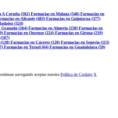
n A Coruña (582)
Farmacias en Málaga (546)
Farmacias en
rmacias en Alicante (483)
Farmacias en Guipúzcoa (377)
Badajoz (324)
 Granada (264)
Farmacias en Almería (258)
Farmacias en
9)
Farmacias en Ourense (224)
Farmacias en Girona (219)
 (167)
 (128)
Farmacias en Cáceres (120)
Farmacias en Segovia (115)
7)
Farmacias en Teruel (64)
Farmacias en Guadalajara (59)
Al continuar navegando aceptas nuestra
Política de Cookies
X