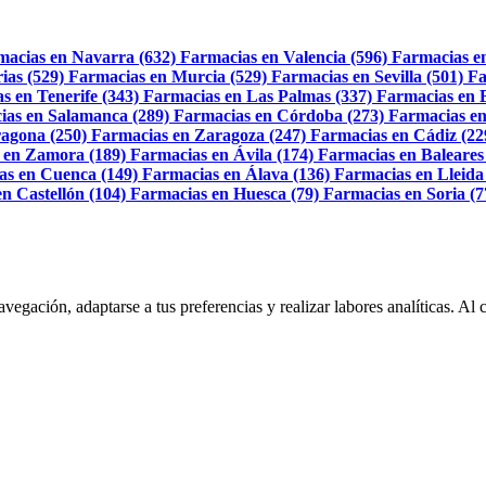
macias en Navarra (632)
Farmacias en Valencia (596)
Farmacias e
ias (529)
Farmacias en Murcia (529)
Farmacias en Sevilla (501)
Fa
s en Tenerife (343)
Farmacias en Las Palmas (337)
Farmacias en 
ias en Salamanca (289)
Farmacias en Córdoba (273)
Farmacias en
agona (250)
Farmacias en Zaragoza (247)
Farmacias en Cádiz (22
 en Zamora (189)
Farmacias en Ávila (174)
Farmacias en Baleares
as en Cuenca (149)
Farmacias en Álava (136)
Farmacias en Lleida
n Castellón (104)
Farmacias en Huesca (79)
Farmacias en Soria (7
navegación, adaptarse a tus preferencias y realizar labores analíticas. 