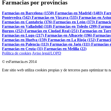
Farmacias por provincias
Farmacias en Barcelona (1550)
Farmacias en Madrid (1483)
Far
Pontevedra (542)
Farmacias en Vizcaya (535)
Farmacias en Astur
Farmacias en Cantabria (376)
Farmacias en León (373)
Farmacia
Farmacias en Valladolid (318)
Farmacias en Toledo (299)
Farmac
Burgos (252)
Farmacias en Ciudad Real (251)
Farmacias en Tarr
Farmacias en Lugo (217)
Farmacias en Albacete (196)
Farmacias
Farmacias en Huelva (159)
Farmacias en La Rioja (152)
Farmaci
Farmacias en Palencia (113)
Farmacias en Jaén (111)
Farmacias e
Farmacias en Ceuta (31)
Farmacias en Melilla (22)
Política de cookies
Aviso legal/LOPD
© esFarmacia.es 2014
Este sitio web utiliza cookies propias y de terceros para optimizar tu 