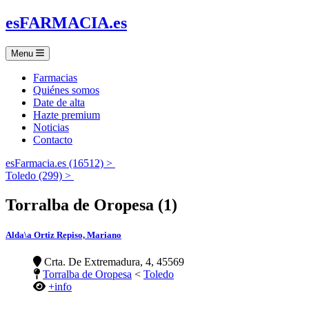
es
FARMACIA
.es
Menu
Farmacias
Quiénes somos
Date de alta
Hazte premium
Noticias
Contacto
esFarmacia.es (16512) >
Toledo (299) >
Torralba de Oropesa (1)
Alda\a Ortiz Repiso, Mariano
Crta. De Extremadura, 4, 45569
Torralba de Oropesa
<
Toledo
+info