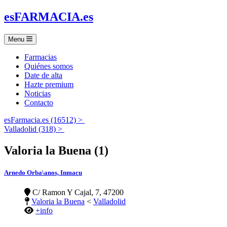
es
FARMACIA
.es
Menu
Farmacias
Quiénes somos
Date de alta
Hazte premium
Noticias
Contacto
esFarmacia.es (16512) >
Valladolid (318) >
Valoria la Buena (1)
Arnedo Orba\anos, Inmacu
C/ Ramon Y Cajal, 7, 47200
Valoria la Buena
<
Valladolid
+info