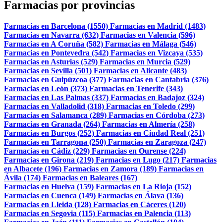
Farmacias por provincias
Farmacias en Barcelona (1550)
Farmacias en Madrid (1483)
Farmacias en Navarra (632)
Farmacias en Valencia (596)
Farmacias en A Coruña (582)
Farmacias en Málaga (546)
Farmacias en Pontevedra (542)
Farmacias en Vizcaya (535)
Farmacias en Asturias (529)
Farmacias en Murcia (529)
Farmacias en Sevilla (501)
Farmacias en Alicante (483)
Farmacias en Guipúzcoa (377)
Farmacias en Cantabria (376)
Farmacias en León (373)
Farmacias en Tenerife (343)
Farmacias en Las Palmas (337)
Farmacias en Badajoz (324)
Farmacias en Valladolid (318)
Farmacias en Toledo (299)
Farmacias en Salamanca (289)
Farmacias en Córdoba (273)
Farmacias en Granada (264)
Farmacias en Almería (258)
Farmacias en Burgos (252)
Farmacias en Ciudad Real (251)
Farmacias en Tarragona (250)
Farmacias en Zaragoza (247)
Farmacias en Cádiz (229)
Farmacias en Ourense (224)
Farmacias en Girona (219)
Farmacias en Lugo (217)
Farmacias
en Albacete (196)
Farmacias en Zamora (189)
Farmacias en
Ávila (174)
Farmacias en Baleares (167)
Farmacias en Huelva (159)
Farmacias en La Rioja (152)
Farmacias en Cuenca (149)
Farmacias en Álava (136)
Farmacias en Lleida (128)
Farmacias en Cáceres (120)
Farmacias en Segovia (115)
Farmacias en Palencia (113)