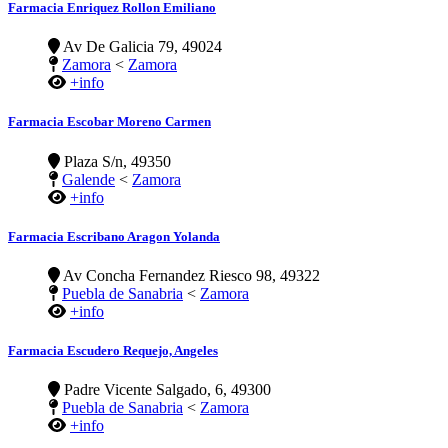
Farmacia Enriquez Rollon Emiliano
Av De Galicia 79, 49024
Zamora
<
Zamora
+info
Farmacia Escobar Moreno Carmen
Plaza S/n, 49350
Galende
<
Zamora
+info
Farmacia Escribano Aragon Yolanda
Av Concha Fernandez Riesco 98, 49322
Puebla de Sanabria
<
Zamora
+info
Farmacia Escudero Requejo, Angeles
Padre Vicente Salgado, 6, 49300
Puebla de Sanabria
<
Zamora
+info