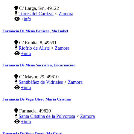
C/ Larga, S/n, 49122
Torres del Carrizal
<
Zamora
+info
Farmacia De Mena Fonseca, Ma Isabel
C/ Ermita, 8, 49591
Riofrío de Aliste
<
Zamora
+info
Farmacia De Mena Sacristan, Encarnacion
C/ Mayor, 29, 49610
Santibáñez de Vidriales
<
Zamora
+info
Farmacia De Vega Otero Maria Cristina
Farmacia, 49620
Santa Cristina de la Polvorosa
<
Zamora
+info
Farmacia De Vega Otero, Ma Cristi