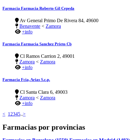
Farmacia Farmacia Roberto Gil Cepeda
Av General Primo De Rivera 84, 49600
Benavente
<
Zamora
+info
Farmacia Farmacia Sanchez Prieto Cb
Cl Ramos Carrion 2, 49001
Zamora
<
Zamora
+info
Farmacia Fcia, Arias S.c.p.
Cl Santa Clara 6, 49003
Zamora
<
Zamora
+info
<
1
2
3
4
5
..
>
Farmacias por provincias