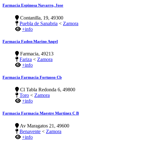
Farmacia Espinosa Navarro, Jose
Contanilla, 19, 49300
Puebla de Sanabria
<
Zamora
+info
Farmacia Fadon Marino Angel
Farmacia, 49213
Fariza
<
Zamora
+info
Farmacia Farmacia Fortuoso Cb
Cl Tabla Redonda 6, 49800
Toro
<
Zamora
+info
Farmacia Farmacia Maestre Martinez C B
Av Maragatos 21, 49600
Benavente
<
Zamora
+info