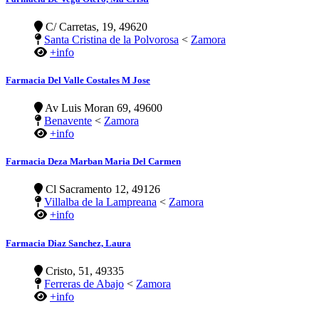
C/ Carretas, 19, 49620
Santa Cristina de la Polvorosa
<
Zamora
+info
Farmacia Del Valle Costales M Jose
Av Luis Moran 69, 49600
Benavente
<
Zamora
+info
Farmacia Deza Marban Maria Del Carmen
Cl Sacramento 12, 49126
Villalba de la Lampreana
<
Zamora
+info
Farmacia Diaz Sanchez, Laura
Cristo, 51, 49335
Ferreras de Abajo
<
Zamora
+info