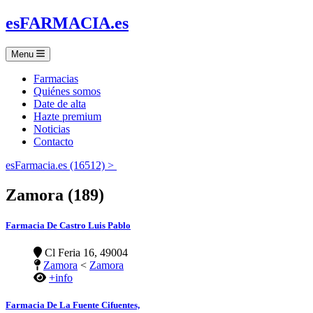
es
FARMACIA
.es
Menu
Farmacias
Quiénes somos
Date de alta
Hazte premium
Noticias
Contacto
esFarmacia.es (16512) >
Zamora (189)
Farmacia De Castro Luis Pablo
Cl Feria 16, 49004
Zamora
<
Zamora
+info
Farmacia De La Fuente Cifuentes,