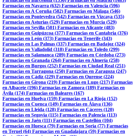
Farmacias en Barcelona (1550)
Farmacias en Madrid (1483)
Farmacias en Navarra (632)
Farmacias en Valencia (596)
Farmacias en A Coruña (582)
Farmacias en Málaga (546)
Farmacias en Pontevedra (542)
Farmacias en Vizcaya (535)
Farmacias en Asturias (529)
Farmacias en Murcia (529)
Farmacias en Sevilla (501)
Farmacias en Alicante (483)
Farmacias en Guipúzcoa (377)
Farmacias en Cantabria (376)
Farmacias en León (373)
Farmacias en Tenerife (343)
Farmacias en Las Palmas (337)
Farmacias en Badajoz (324)
Farmacias en Valladolid (318)
Farmacias en Toledo (299)
Farmacias en Salamanca (289)
Farmacias en Córdoba (273)
Farmacias en Granada (264)
Farmacias en Almería (258)
Farmacias en Burgos (252)
Farmacias en Ciudad Real (251)
Farmacias en Tarragona (250)
Farmacias en Zaragoza (247)
Farmacias en Cádiz (229)
Farmacias en Ourense (224)
Farmacias en Girona (219)
Farmacias en Lugo (217)
Farmacias
en Albacete (196)
Farmacias en Zamora (189)
Farmacias en
Ávila (174)
Farmacias en Baleares (167)
Farmacias en Huelva (159)
Farmacias en La Rioja (152)
Farmacias en Cuenca (149)
Farmacias en Álava (136)
Farmacias en Lleida (128)
Farmacias en Cáceres (120)
Farmacias en Segovia (115)
Farmacias en Palencia (113)
Farmacias en Jaén (111)
Farmacias en Castellón (104)
Farmacias en Huesca (79)
Farmacias en Soria (77)
Farmacias
en Teruel (64)
Farmacias en Guadalajara (59)
Farmacias en