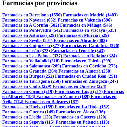
Farmacias por provincias
Farmacias en Barcelona (1550)
Farmacias en Madrid (1483)
Farmacias en Navarra (632)
Farmacias en Valencia (596)
Farmacias en A Coruña (582)
Farmacias en Málaga (546)
Farmacias en Pontevedra (542)
Farmacias en Vizcaya (535)
Farmacias en Asturias (529)
Farmacias en Murcia (529)
Farmacias en Sevilla (501)
Farmacias en Alicante (483)
Farmacias en Guipúzcoa (377)
Farmacias en Cantabria (376)
Farmacias en León (373)
Farmacias en Tenerife (343)
Farmacias en Las Palmas (337)
Farmacias en Badajoz (324)
Farmacias en Valladolid (318)
Farmacias en Toledo (299)
Farmacias en Salamanca (289)
Farmacias en Córdoba (273)
Farmacias en Granada (264)
Farmacias en Almería (258)
Farmacias en Burgos (252)
Farmacias en Ciudad Real (251)
Farmacias en Tarragona (250)
Farmacias en Zaragoza (247)
Farmacias en Cádiz (229)
Farmacias en Ourense (224)
Farmacias en Girona (219)
Farmacias en Lugo (217)
Farmacias
en Albacete (196)
Farmacias en Zamora (189)
Farmacias en
Ávila (174)
Farmacias en Baleares (167)
Farmacias en Huelva (159)
Farmacias en La Rioja (152)
Farmacias en Cuenca (149)
Farmacias en Álava (136)
Farmacias en Lleida (128)
Farmacias en Cáceres (120)
Farmacias en Segovia (115)
Farmacias en Palencia (113)