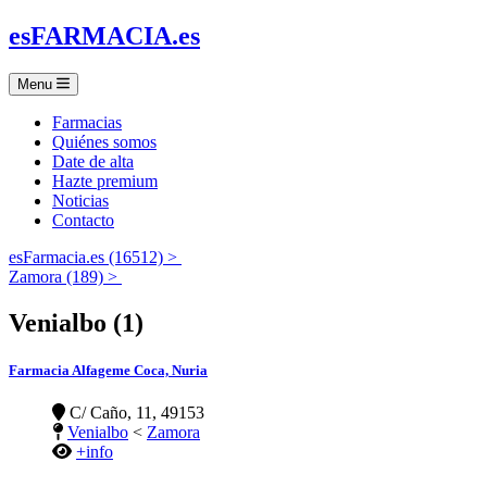
es
FARMACIA
.es
Menu
Farmacias
Quiénes somos
Date de alta
Hazte premium
Noticias
Contacto
esFarmacia.es (16512) >
Zamora (189) >
Venialbo (1)
Farmacia Alfageme Coca, Nuria
C/ Caño, 11, 49153
Venialbo
<
Zamora
+info