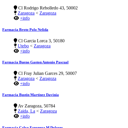
Cl Rodrigo Rebolledo 43, 50002
Zaragoza
<
Zaragoza
+info
Farmacia Broto Polo Nelida
Cl Garcia Lorca 3, 50180
Utebo
<
Zaragoza
+info
Farmacia Bueno Gaston Antonio Pascual
Cl Fray Julian Garces 29, 50007
Zaragoza
<
Zaragoza
+info
Farmacia Bustin Martinez Davinia
Av Zaragoza, 50784
Zaida, La
<
Zaragoza
+info
Farmacia Calvo Esponera M Dolores