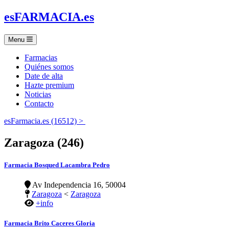
es
FARMACIA
.es
Menu
Farmacias
Quiénes somos
Date de alta
Hazte premium
Noticias
Contacto
esFarmacia.es (16512) >
Zaragoza (246)
Farmacia Bosqued Lacambra Pedro
Av Independencia 16, 50004
Zaragoza
<
Zaragoza
+info
Farmacia Brito Caceres Gloria