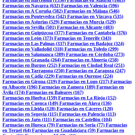
Farmacias en Barcelona (1550)
Farmacias en Madrid (1483)
Farmacias en Navarra (632)
Farmacias en Valencia (596)
Farmacias en A Coruña (582)
Farmacias en Málaga (546)
Farmacias en Pontevedra (542)
Farmacias en Vizcaya (535)
Farmacias en Asturias (529)
Farmacias en Murcia (529)
Farmacias en Sevilla (501)
Farmacias en Alicante (483)
Farmacias en Guipúzcoa (377)
Farmacias en Cantabria (376)
Farmacias en León (373)
Farmacias en Tenerife (343)
Farmacias en Las Palmas (337)
Farmacias en Badajoz (324)
Farmacias en Valladolid (318)
Farmacias en Toledo (299)
Farmacias en Salamanca (289)
Farmacias en Córdoba (273)
Farmacias en Granada (264)
Farmacias en Almería (258)
Farmacias en Burgos (252)
Farmacias en Ciudad Real (251)
Farmacias en Tarragona (250)
Farmacias en Zaragoza (247)
Farmacias en Cádiz (229)
Farmacias en Ourense (224)
Farmacias en Girona (219)
Farmacias en Lugo (217)
Farmacias
en Albacete (196)
Farmacias en Zamora (189)
Farmacias en
Ávila (174)
Farmacias en Baleares (167)
Farmacias en Huelva (159)
Farmacias en La Rioja (152)
Farmacias en Cuenca (149)
Farmacias en Álava (136)
Farmacias en Lleida (128)
Farmacias en Cáceres (120)
Farmacias en Segovia (115)
Farmacias en Palencia (113)
Farmacias en Jaén (111)
Farmacias en Castellón (104)
Farmacias en Huesca (79)
Farmacias en Soria (77)
Farmacias
en Teruel (64)
Farmacias en Guadalajara (59)
Farmacias en