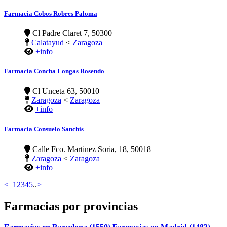
Farmacia Cobos Robres Paloma
Cl Padre Claret 7, 50300
Calatayud
<
Zaragoza
+info
Farmacia Concha Longas Rosendo
Cl Unceta 63, 50010
Zaragoza
<
Zaragoza
+info
Farmacia Consuelo Sanchis
Calle Fco. Martinez Soria, 18, 50018
Zaragoza
<
Zaragoza
+info
<
1
2
3
4
5
..
>
Farmacias por provincias