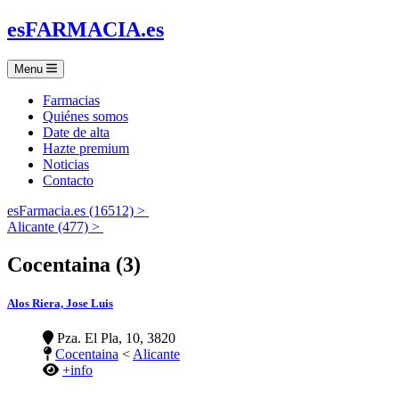
es
FARMACIA
.es
Menu
Farmacias
Quiénes somos
Date de alta
Hazte premium
Noticias
Contacto
esFarmacia.es (16512) >
Alicante (477) >
Cocentaina (3)
Alos Riera, Jose Luis
Pza. El Pla, 10, 3820
Cocentaina
<
Alicante
+info