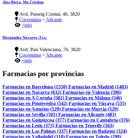
Alos Riera, Ma Cristina
Avd. Passeig Comtat, 40, 3820
Cocentaina
<
Alicante
+info
Hernandez Navarro, Fco.
Avd. Pais Valenciana, 76, 3820
Cocentaina
<
Alicante
+info
Farmacias por provincias
Farmacias en Barcelona (1550)
Farmacias en Madrid (1483)
Farmacias en Navarra (632)
Farmacias en Valencia (596)
Farmacias en A Coruña (582)
Farmacias en Málaga (546)
Farmacias en Pontevedra (542)
Farmacias en Vizcaya (535)
Farmacias en Asturias (529)
Farmacias en Murcia (529)
Farmacias en Sevilla (501)
Farmacias en Alicante (483)
Farmacias en Guipúzcoa (377)
Farmacias en Cantabria (376)
Farmacias en León (373)
Farmacias en Tenerife (343)
Farmacias en Las Palmas (337)
Farmacias en Badajoz (324)
Farmacias en Valladolid (318)
Farmacias en Toledo (299)