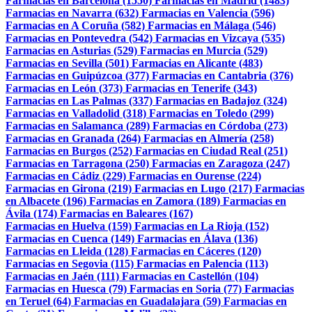
Farmacias en Barcelona (1550)
Farmacias en Madrid (1483)
Farmacias en Navarra (632)
Farmacias en Valencia (596)
Farmacias en A Coruña (582)
Farmacias en Málaga (546)
Farmacias en Pontevedra (542)
Farmacias en Vizcaya (535)
Farmacias en Asturias (529)
Farmacias en Murcia (529)
Farmacias en Sevilla (501)
Farmacias en Alicante (483)
Farmacias en Guipúzcoa (377)
Farmacias en Cantabria (376)
Farmacias en León (373)
Farmacias en Tenerife (343)
Farmacias en Las Palmas (337)
Farmacias en Badajoz (324)
Farmacias en Valladolid (318)
Farmacias en Toledo (299)
Farmacias en Salamanca (289)
Farmacias en Córdoba (273)
Farmacias en Granada (264)
Farmacias en Almería (258)
Farmacias en Burgos (252)
Farmacias en Ciudad Real (251)
Farmacias en Tarragona (250)
Farmacias en Zaragoza (247)
Farmacias en Cádiz (229)
Farmacias en Ourense (224)
Farmacias en Girona (219)
Farmacias en Lugo (217)
Farmacias
en Albacete (196)
Farmacias en Zamora (189)
Farmacias en
Ávila (174)
Farmacias en Baleares (167)
Farmacias en Huelva (159)
Farmacias en La Rioja (152)
Farmacias en Cuenca (149)
Farmacias en Álava (136)
Farmacias en Lleida (128)
Farmacias en Cáceres (120)
Farmacias en Segovia (115)
Farmacias en Palencia (113)
Farmacias en Jaén (111)
Farmacias en Castellón (104)
Farmacias en Huesca (79)
Farmacias en Soria (77)
Farmacias
en Teruel (64)
Farmacias en Guadalajara (59)
Farmacias en