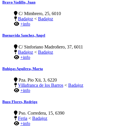
Bravo Vadillo, Juan
C/ Mimbrero, 25, 6010
Badajoz
<
Badajoz
+info
Buenavida Sanchez, Angel
C/ Sinforiano Madroñero, 37, 6011
Badajoz
<
Badajoz
+info
Buhigas Aguilera, Marta
Pza. Pio Xii, 3, 6220
Villafranca de los Barros
<
Badajoz
+info
Buzo Flores, Rodrigo
Pso. Corredera, 15, 6390
Feria
<
Badajoz
+info