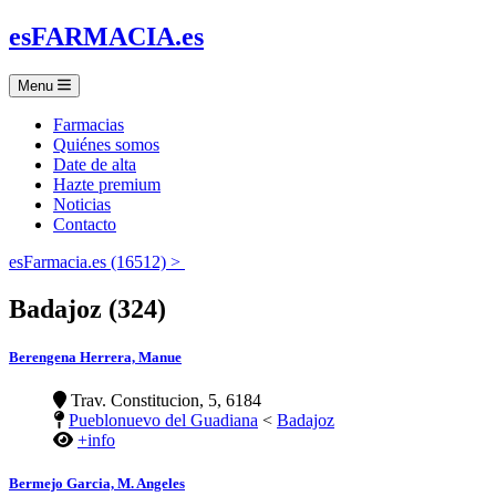
es
FARMACIA
.es
Menu
Farmacias
Quiénes somos
Date de alta
Hazte premium
Noticias
Contacto
esFarmacia.es (16512) >
Badajoz (324)
Berengena Herrera, Manue
Trav. Constitucion, 5, 6184
Pueblonuevo del Guadiana
<
Badajoz
+info
Bermejo Garcia, M. Angeles