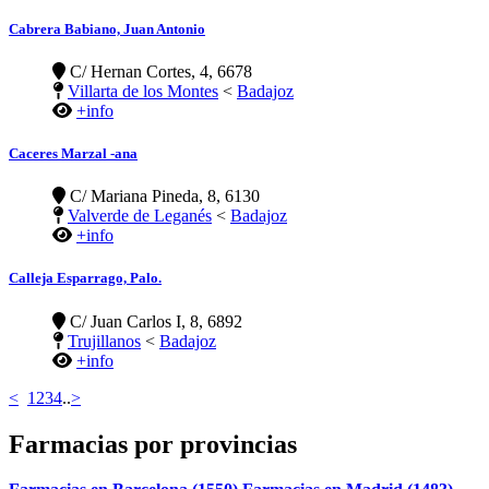
Cabrera Babiano, Juan Antonio
C/ Hernan Cortes, 4, 6678
Villarta de los Montes
<
Badajoz
+info
Caceres Marzal -ana
C/ Mariana Pineda, 8, 6130
Valverde de Leganés
<
Badajoz
+info
Calleja Esparrago, Palo.
C/ Juan Carlos I, 8, 6892
Trujillanos
<
Badajoz
+info
<
1
2
3
4
..
>
Farmacias por provincias