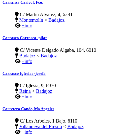
Carranza Caricol, Fco.
C/ Martin Alvarez, 4, 6291
Montemolín
<
Badajoz
+info
Carrasco Carrasco -pilar
C/ Vicente Delgado Algaba, 104, 6010
Badajoz
<
Badajoz
+info
Carrasco Iglesias -josefa
C/ Iglesia, 9, 6970
Reina
<
Badajoz
+info
Carretero Conde, Ma Angeles
C/ Los Arboles, 1 Bajo, 6110
Villanueva del Fresno
<
Badajoz
+info