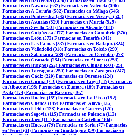
Farmacias en Barcelona (1550)
Farmacias en Madrid (1483)
Farmacias en Navarra (632)
Farmacias en Valencia (596)
Farmacias en A Coruña (582)
Farmacias en Málaga (546)
Farmacias en Pontevedra (542)
Farmacias en Vizcaya (535)
Farmacias en Asturias (529)
Farmacias en Murcia (529)
Farmacias en Sevilla (501)
Farmacias en Alicante (483)
Farmacias en Guipúzcoa (377)
Farmacias en Cantabria (376)
Farmacias en León (373)
Farmacias en Tenerife (343)
Farmacias en Las Palmas (337)
Farmacias en Badajoz (324)
Farmacias en Valladolid (318)
Farmacias en Toledo (299)
Farmacias en Salamanca (289)
Farmacias en Córdoba (273)
Farmacias en Granada (264)
Farmacias en Almería (258)
Farmacias en Burgos (252)
Farmacias en Ciudad Real (251)
Farmacias en Tarragona (250)
Farmacias en Zaragoza (247)
Farmacias en Cádiz (229)
Farmacias en Ourense (224)
Farmacias en Girona (219)
Farmacias en Lugo (217)
Farmacias
en Albacete (196)
Farmacias en Zamora (189)
Farmacias en
Ávila (174)
Farmacias en Baleares (167)
Farmacias en Huelva (159)
Farmacias en La Rioja (152)
Farmacias en Cuenca (149)
Farmacias en Álava (136)
Farmacias en Lleida (128)
Farmacias en Cáceres (120)
Farmacias en Segovia (115)
Farmacias en Palencia (113)
Farmacias en Jaén (111)
Farmacias en Castellón (104)
Farmacias en Huesca (79)
Farmacias en Soria (77)
Farmacias
en Teruel (64)
Farmacias en Guadalajara (59)
Farmacias en