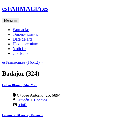
es
FARMACIA
.es
Menu
Farmacias
Quiénes somos
Date de alta
Hazte premium
Noticias
Contacto
esFarmacia.es (16512) >
Badajoz (324)
Calvo Blanco, Ma. Mar
C/ Jose Antonio, 25, 6894
Aljucén
<
Badajoz
+info
Camacho Alvarez, Manuela