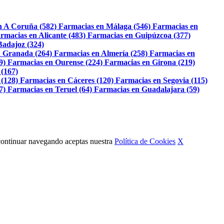
n A Coruña (582)
Farmacias en Málaga (546)
Farmacias en
rmacias en Alicante (483)
Farmacias en Guipúzcoa (377)
Badajoz (324)
 Granada (264)
Farmacias en Almería (258)
Farmacias en
9)
Farmacias en Ourense (224)
Farmacias en Girona (219)
 (167)
 (128)
Farmacias en Cáceres (120)
Farmacias en Segovia (115)
7)
Farmacias en Teruel (64)
Farmacias en Guadalajara (59)
Al continuar navegando aceptas nuestra
Política de Cookies
X