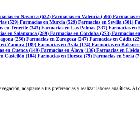
macias en Navarra (632)
Farmacias en Valencia (596)
Farmacias e
ias (529)
Farmacias en Murcia (529)
Farmacias en Sevilla (501)
Fa
s en Tenerife (343)
Farmacias en Las Palmas (337)
Farmacias en 
ias en Salamanca (289)
Farmacias en Córdoba (273)
Farmacias en
agona (250)
Farmacias en Zaragoza (247)
Farmacias en Cádiz (22
 en Zamora (189)
Farmacias en Ávila (174)
Farmacias en Baleares
as en Cuenca (149)
Farmacias en Álava (136)
Farmacias en Lleida
n Castellón (104)
Farmacias en Huesca (79)
Farmacias en Soria (7
navegación, adaptarse a tus preferencias y realizar labores analíticas. 