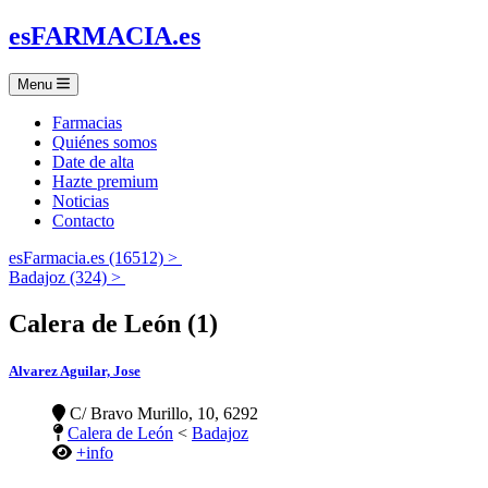
es
FARMACIA
.es
Menu
Farmacias
Quiénes somos
Date de alta
Hazte premium
Noticias
Contacto
esFarmacia.es (16512) >
Badajoz (324) >
Calera de León (1)
Alvarez Aguilar, Jose
C/ Bravo Murillo, 10, 6292
Calera de León
<
Badajoz
+info