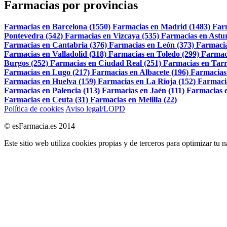
Farmacias por provincias
Farmacias en Barcelona (1550)
Farmacias en Madrid (1483)
Far
Pontevedra (542)
Farmacias en Vizcaya (535)
Farmacias en Astur
Farmacias en Cantabria (376)
Farmacias en León (373)
Farmacia
Farmacias en Valladolid (318)
Farmacias en Toledo (299)
Farmac
Burgos (252)
Farmacias en Ciudad Real (251)
Farmacias en Tarr
Farmacias en Lugo (217)
Farmacias en Albacete (196)
Farmacias
Farmacias en Huelva (159)
Farmacias en La Rioja (152)
Farmaci
Farmacias en Palencia (113)
Farmacias en Jaén (111)
Farmacias e
Farmacias en Ceuta (31)
Farmacias en Melilla (22)
Política de cookies
Aviso legal/LOPD
© esFarmacia.es 2014
Este sitio web utiliza cookies propias y de terceros para optimizar tu 