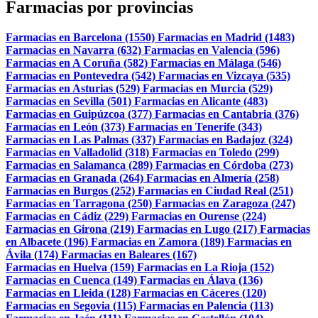
Farmacias por provincias
Farmacias en Barcelona (1550)
Farmacias en Madrid (1483)
Farmacias en Navarra (632)
Farmacias en Valencia (596)
Farmacias en A Coruña (582)
Farmacias en Málaga (546)
Farmacias en Pontevedra (542)
Farmacias en Vizcaya (535)
Farmacias en Asturias (529)
Farmacias en Murcia (529)
Farmacias en Sevilla (501)
Farmacias en Alicante (483)
Farmacias en Guipúzcoa (377)
Farmacias en Cantabria (376)
Farmacias en León (373)
Farmacias en Tenerife (343)
Farmacias en Las Palmas (337)
Farmacias en Badajoz (324)
Farmacias en Valladolid (318)
Farmacias en Toledo (299)
Farmacias en Salamanca (289)
Farmacias en Córdoba (273)
Farmacias en Granada (264)
Farmacias en Almería (258)
Farmacias en Burgos (252)
Farmacias en Ciudad Real (251)
Farmacias en Tarragona (250)
Farmacias en Zaragoza (247)
Farmacias en Cádiz (229)
Farmacias en Ourense (224)
Farmacias en Girona (219)
Farmacias en Lugo (217)
Farmacias
en Albacete (196)
Farmacias en Zamora (189)
Farmacias en
Ávila (174)
Farmacias en Baleares (167)
Farmacias en Huelva (159)
Farmacias en La Rioja (152)
Farmacias en Cuenca (149)
Farmacias en Álava (136)
Farmacias en Lleida (128)
Farmacias en Cáceres (120)
Farmacias en Segovia (115)
Farmacias en Palencia (113)