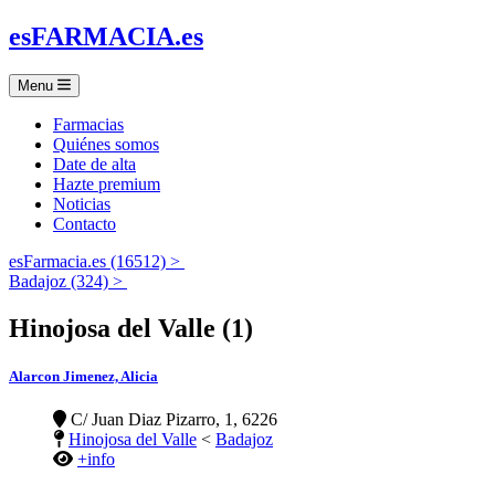
es
FARMACIA
.es
Menu
Farmacias
Quiénes somos
Date de alta
Hazte premium
Noticias
Contacto
esFarmacia.es (16512) >
Badajoz (324) >
Hinojosa del Valle (1)
Alarcon Jimenez, Alicia
C/ Juan Diaz Pizarro, 1, 6226
Hinojosa del Valle
<
Badajoz
+info