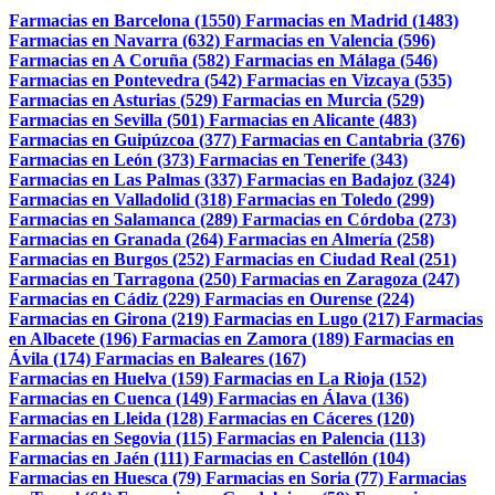
Farmacias en Barcelona (1550)
Farmacias en Madrid (1483)
Farmacias en Navarra (632)
Farmacias en Valencia (596)
Farmacias en A Coruña (582)
Farmacias en Málaga (546)
Farmacias en Pontevedra (542)
Farmacias en Vizcaya (535)
Farmacias en Asturias (529)
Farmacias en Murcia (529)
Farmacias en Sevilla (501)
Farmacias en Alicante (483)
Farmacias en Guipúzcoa (377)
Farmacias en Cantabria (376)
Farmacias en León (373)
Farmacias en Tenerife (343)
Farmacias en Las Palmas (337)
Farmacias en Badajoz (324)
Farmacias en Valladolid (318)
Farmacias en Toledo (299)
Farmacias en Salamanca (289)
Farmacias en Córdoba (273)
Farmacias en Granada (264)
Farmacias en Almería (258)
Farmacias en Burgos (252)
Farmacias en Ciudad Real (251)
Farmacias en Tarragona (250)
Farmacias en Zaragoza (247)
Farmacias en Cádiz (229)
Farmacias en Ourense (224)
Farmacias en Girona (219)
Farmacias en Lugo (217)
Farmacias
en Albacete (196)
Farmacias en Zamora (189)
Farmacias en
Ávila (174)
Farmacias en Baleares (167)
Farmacias en Huelva (159)
Farmacias en La Rioja (152)
Farmacias en Cuenca (149)
Farmacias en Álava (136)
Farmacias en Lleida (128)
Farmacias en Cáceres (120)
Farmacias en Segovia (115)
Farmacias en Palencia (113)
Farmacias en Jaén (111)
Farmacias en Castellón (104)
Farmacias en Huesca (79)
Farmacias en Soria (77)
Farmacias