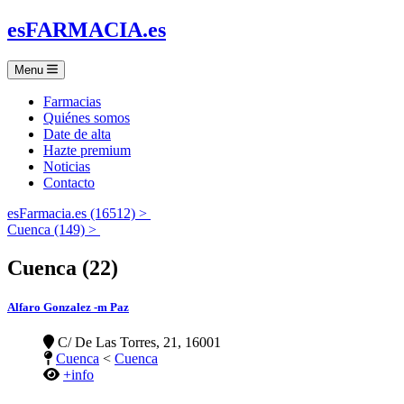
es
FARMACIA
.es
Menu
Farmacias
Quiénes somos
Date de alta
Hazte premium
Noticias
Contacto
esFarmacia.es (16512) >
Cuenca (149) >
Cuenca (22)
Alfaro Gonzalez -m Paz
C/ De Las Torres, 21, 16001
Cuenca
<
Cuenca
+info