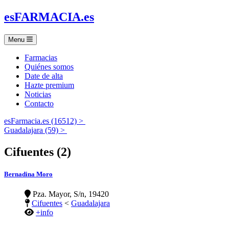
es
FARMACIA
.es
Menu
Farmacias
Quiénes somos
Date de alta
Hazte premium
Noticias
Contacto
esFarmacia.es (16512) >
Guadalajara (59) >
Cifuentes (2)
Bernadina Moro
Pza. Mayor, S/n, 19420
Cifuentes
<
Guadalajara
+info