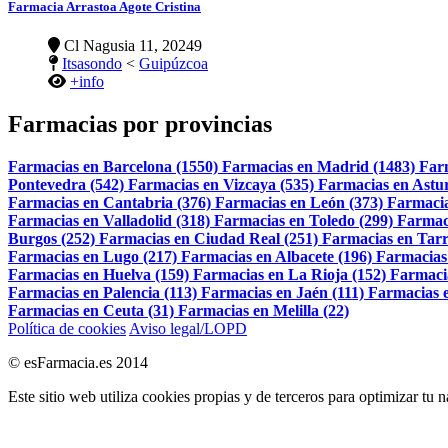
Farmacia Arrastoa Agote Cristina
Cl Nagusia 11, 20249
Itsasondo
<
Guipúzcoa
+info
Farmacias por provincias
Farmacias en Barcelona (1550)
Farmacias en Madrid (1483)
Far
Pontevedra (542)
Farmacias en Vizcaya (535)
Farmacias en Astur
Farmacias en Cantabria (376)
Farmacias en León (373)
Farmacia
Farmacias en Valladolid (318)
Farmacias en Toledo (299)
Farmac
Burgos (252)
Farmacias en Ciudad Real (251)
Farmacias en Tarr
Farmacias en Lugo (217)
Farmacias en Albacete (196)
Farmacias
Farmacias en Huelva (159)
Farmacias en La Rioja (152)
Farmaci
Farmacias en Palencia (113)
Farmacias en Jaén (111)
Farmacias e
Farmacias en Ceuta (31)
Farmacias en Melilla (22)
Política de cookies
Aviso legal/LOPD
© esFarmacia.es 2014
Este sitio web utiliza cookies propias y de terceros para optimizar tu 