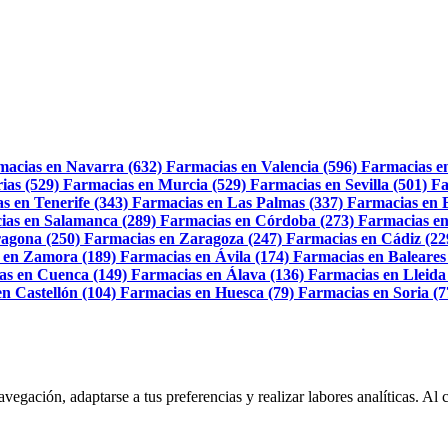
macias en Navarra (632)
Farmacias en Valencia (596)
Farmacias e
ias (529)
Farmacias en Murcia (529)
Farmacias en Sevilla (501)
Fa
s en Tenerife (343)
Farmacias en Las Palmas (337)
Farmacias en 
ias en Salamanca (289)
Farmacias en Córdoba (273)
Farmacias en
agona (250)
Farmacias en Zaragoza (247)
Farmacias en Cádiz (22
 en Zamora (189)
Farmacias en Ávila (174)
Farmacias en Baleares
as en Cuenca (149)
Farmacias en Álava (136)
Farmacias en Lleida
n Castellón (104)
Farmacias en Huesca (79)
Farmacias en Soria (7
navegación, adaptarse a tus preferencias y realizar labores analíticas. 