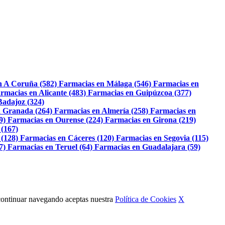
n A Coruña (582)
Farmacias en Málaga (546)
Farmacias en
rmacias en Alicante (483)
Farmacias en Guipúzcoa (377)
Badajoz (324)
 Granada (264)
Farmacias en Almería (258)
Farmacias en
9)
Farmacias en Ourense (224)
Farmacias en Girona (219)
 (167)
 (128)
Farmacias en Cáceres (120)
Farmacias en Segovia (115)
7)
Farmacias en Teruel (64)
Farmacias en Guadalajara (59)
Al continuar navegando aceptas nuestra
Política de Cookies
X