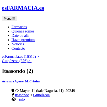
es
FARMACIA
.es
Menu
Farmacias
Quiénes somos
Date de alta
Hazte premium
Noticias
Contacto
esFarmacia.es (16512) >
Guipúzcoa (376) >
Itsasondo (2)
Arrastoa Agoste, M. Cristina
C/ Mayor, 11 (kale Nagusia, 11), 20249
Itsasondo
<
Guipúzcoa
+info