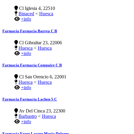
Cl Iglesia 4, 22510
Binaced
<
Huesca
+info
Farmacia Farmacia Barrea C B
Cl Gibraltar 23, 22006
Huesca
<
Huesca
+info
Farmacia Farmacia Compaire C B
Cl San Orencio 6, 22001
Huesca
<
Huesca
+info
Farmacia Farmacia Lachen S C
Av Del Cinca 23, 22300
Barbastro
<
Huesca
+info
Farmacia Farre Lacruz Maria Dolores