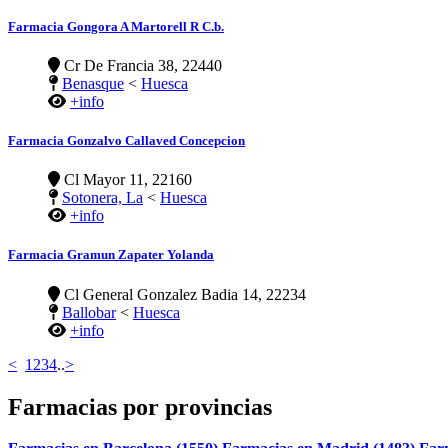
Farmacia Gongora A Martorell R C.b.
Cr De Francia 38, 22440
Benasque
<
Huesca
+info
Farmacia Gonzalvo Callaved Concepcion
Cl Mayor 11, 22160
Sotonera, La
<
Huesca
+info
Farmacia Gramun Zapater Yolanda
Cl General Gonzalez Badia 14, 22234
Ballobar
<
Huesca
+info
<
1
2
3
4
..
>
Farmacias por provincias