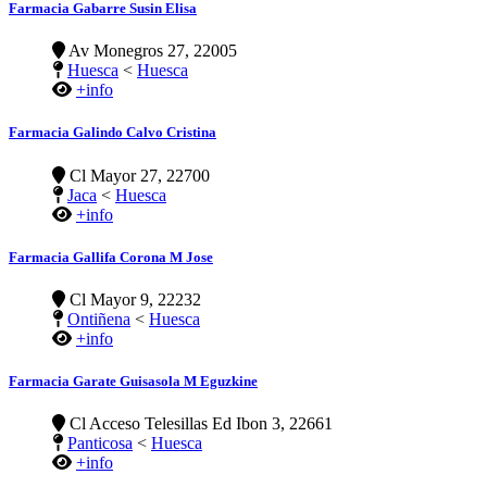
Farmacia Gabarre Susin Elisa
Av Monegros 27, 22005
Huesca
<
Huesca
+info
Farmacia Galindo Calvo Cristina
Cl Mayor 27, 22700
Jaca
<
Huesca
+info
Farmacia Gallifa Corona M Jose
Cl Mayor 9, 22232
Ontiñena
<
Huesca
+info
Farmacia Garate Guisasola M Eguzkine
Cl Acceso Telesillas Ed Ibon 3, 22661
Panticosa
<
Huesca
+info