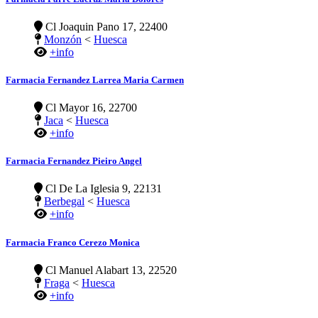
Cl Joaquin Pano 17, 22400
Monzón
<
Huesca
+info
Farmacia Fernandez Larrea Maria Carmen
Cl Mayor 16, 22700
Jaca
<
Huesca
+info
Farmacia Fernandez Pieiro Angel
Cl De La Iglesia 9, 22131
Berbegal
<
Huesca
+info
Farmacia Franco Cerezo Monica
Cl Manuel Alabart 13, 22520
Fraga
<
Huesca
+info