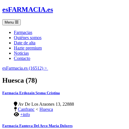
es
FARMACIA
.es
Menu
Farmacias
Quiénes somos
Date de alta
Hazte premium
Noticias
Contacto
esFarmacia.es (16512) >
Huesca (78)
Farmacia Erdozain Sesma Cristina
Av De Los Araones 13, 22888
Canfranc
<
Huesca
+info
Farmacia Fantova Del Arco Maria Dolores