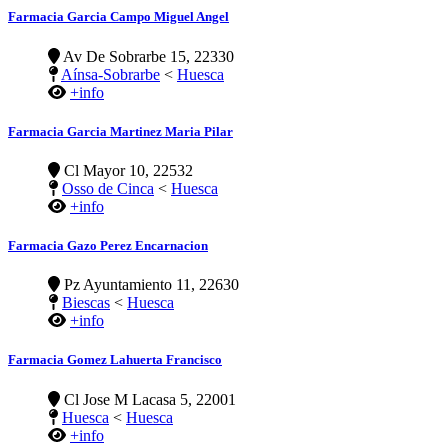
Farmacia Garcia Campo Miguel Angel
Av De Sobrarbe 15, 22330
Aínsa-Sobrarbe
<
Huesca
+info
Farmacia Garcia Martinez Maria Pilar
Cl Mayor 10, 22532
Osso de Cinca
<
Huesca
+info
Farmacia Gazo Perez Encarnacion
Pz Ayuntamiento 11, 22630
Biescas
<
Huesca
+info
Farmacia Gomez Lahuerta Francisco
Cl Jose M Lacasa 5, 22001
Huesca
<
Huesca
+info