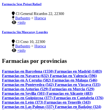
Farmacia Sese Poisat Rafael
Cl General Ricardos 22, 22300
Barbastro
<
Huesca
+info
Farmacia Sin Mascaray Lourdes
Cl Coso 10, 22300
Barbastro
<
Huesca
+info
Farmacias por provincias
Farmacias en Barcelona (1550)
Farmacias en Madrid (1483)
Farmacias en Navarra (632)
Farmacias en Valencia (596)
Farmacias en A Coruña (582)
Farmacias en Málaga (546)
Farmacias en Pontevedra (542)
Farmacias en Vizcaya (535)
Farmacias en Asturias (529)
Farmacias en Murcia (529)
Farmacias en Sevilla (501)
Farmacias en Alicante (483)
Farmacias en Guipúzcoa (377)
Farmacias en Cantabria (376)
Farmacias en León (373)
Farmacias en Tenerife (343)
Farmacias en Las Palmas (337)
Farmacias en Badajoz (324)