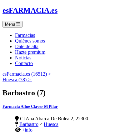
es
FARMACIA
.es
Menu
Farmacias
Quiénes somos
Date de alta
Hazte premium
Noticias
Contacto
esFarmacia.es (16512) >
Huesca (78) >
Barbastro (7)
Farmacia Allue Claver M Pilar
Cl Ana Abarca De Bolea 2, 22300
Barbastro
<
Huesca
+info