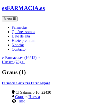
es
FARMACIA
.es
Menu
Farmacias
Quiénes somos
Date de alta
Hazte premium
Noticias
Contacto
esFarmacia.es (16512) >
Huesca (78) >
Graus (1)
Farmacia Carretero Farre Edgard
Cl Salamero 10, 22430
Graus
<
Huesca
+info