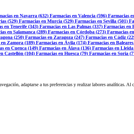
macias en Navarra (632)
Farmacias en Valencia (596)
Farmacias e
ias (529)
Farmacias en Murcia (529)
Farmacias en Sevilla (501)
Fa
s en Tenerife (343)
Farmacias en Las Palmas (337)
Farmacias en 
ias en Salamanca (289)
Farmacias en Córdoba (273)
Farmacias en
agona (250)
Farmacias en Zaragoza (247)
Farmacias en Cádiz (22
 en Zamora (189)
Farmacias en Ávila (174)
Farmacias en Baleares
as en Cuenca (149)
Farmacias en Álava (136)
Farmacias en Lleida
n Castellón (104)
Farmacias en Huesca (79)
Farmacias en Soria (7
navegación, adaptarse a tus preferencias y realizar labores analíticas. 