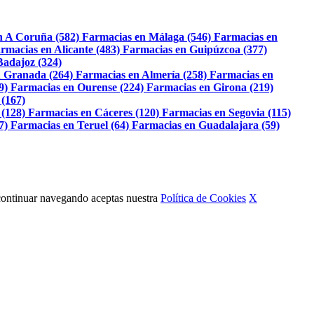
n A Coruña (582)
Farmacias en Málaga (546)
Farmacias en
rmacias en Alicante (483)
Farmacias en Guipúzcoa (377)
Badajoz (324)
 Granada (264)
Farmacias en Almería (258)
Farmacias en
9)
Farmacias en Ourense (224)
Farmacias en Girona (219)
 (167)
 (128)
Farmacias en Cáceres (120)
Farmacias en Segovia (115)
7)
Farmacias en Teruel (64)
Farmacias en Guadalajara (59)
Al continuar navegando aceptas nuestra
Política de Cookies
X