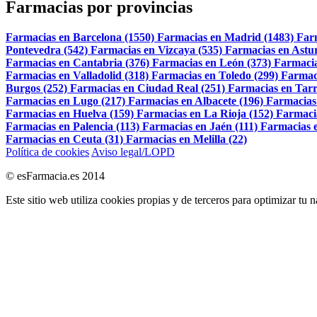
Farmacias por provincias
Farmacias en Barcelona (1550)
Farmacias en Madrid (1483)
Far
Pontevedra (542)
Farmacias en Vizcaya (535)
Farmacias en Astur
Farmacias en Cantabria (376)
Farmacias en León (373)
Farmacia
Farmacias en Valladolid (318)
Farmacias en Toledo (299)
Farmac
Burgos (252)
Farmacias en Ciudad Real (251)
Farmacias en Tarr
Farmacias en Lugo (217)
Farmacias en Albacete (196)
Farmacias
Farmacias en Huelva (159)
Farmacias en La Rioja (152)
Farmaci
Farmacias en Palencia (113)
Farmacias en Jaén (111)
Farmacias e
Farmacias en Ceuta (31)
Farmacias en Melilla (22)
Política de cookies
Aviso legal/LOPD
© esFarmacia.es 2014
Este sitio web utiliza cookies propias y de terceros para optimizar tu 