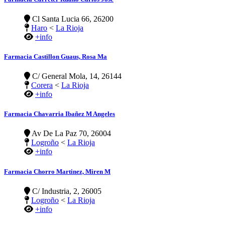
Cl Santa Lucia 66, 26200
Haro
<
La Rioja
+info
Farmacia Castillon Guaus, Rosa Ma
C/ General Mola, 14, 26144
Corera
<
La Rioja
+info
Farmacia Chavarria Ibañez M Angeles
Av De La Paz 70, 26004
Logroño
<
La Rioja
+info
Farmacia Chorro Martinez, Miren M
C/ Industria, 2, 26005
Logroño
<
La Rioja
+info