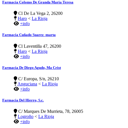
Farmacia Colomo De Granda Maria Teresa
Cl De La Vega 2, 26200
Haro
<
La Rioja
+info
Farmacia Cuñado Suarez -marta
Cl Laventilla 47, 26200
Haro
<
La Rioja
+info
Farmacia De Diego Agudo, Ma Crist
C/ Europa, S/n, 26210
Anguciana
<
La Rioja
+info
Farmacia Del Hierro, S.c.
C/ Marques De Murrieta, 78, 26005
Logroño
<
La Rioja
+info