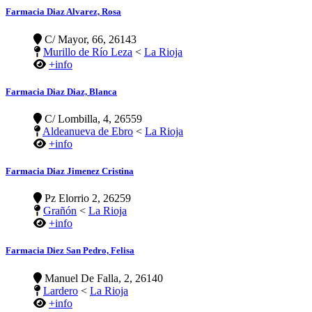
Farmacia Diaz Alvarez, Rosa
C/ Mayor, 66, 26143
Murillo de Río Leza
<
La Rioja
+info
Farmacia Diaz Diaz, Blanca
C/ Lombilla, 4, 26559
Aldeanueva de Ebro
<
La Rioja
+info
Farmacia Diaz Jimenez Cristina
Pz Elorrio 2, 26259
Grañón
<
La Rioja
+info
Farmacia Diez San Pedro, Felisa
Manuel De Falla, 2, 26140
Lardero
<
La Rioja
+info