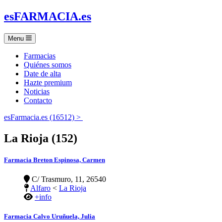
es
FARMACIA
.es
Menu
Farmacias
Quiénes somos
Date de alta
Hazte premium
Noticias
Contacto
esFarmacia.es (16512) >
La Rioja (152)
Farmacia Breton Espinosa, Carmen
C/ Trasmuro, 11, 26540
Alfaro
<
La Rioja
+info
Farmacia Calvo Uruñuela, Julia