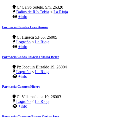
C/ Calvo Sotelo, S/n, 26320
Baños de Río Tobía
<
La Rioja
+info
Farmacia Canales Leza Amaia
Cl Huesca 53-55, 26005
Logroño
<
La Rioja
+info
Farmacia Cañas Palacios Maria Belen
Pz Joaquin Elizalde 19, 26004
Logroño
<
La Rioja
+info
Farmacia Carmen Hierro
Cl Villamediana 19, 26003
Logroño
<
La Rioja
+info
Farmacia Carreter Ruano Carlos Jose