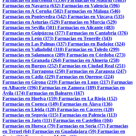
Farmacias en Barcelona (1550)
Farmacias en Madrid (1483)
Farmacias en Navarra (632)
Farmacias en Valencia (596)
Farmacias en A Coruña (582)
Farmacias en Málaga (546)
Farmacias en Pontevedra (542)
Farmacias en Vizcaya (535)
Farmacias en Asturias (529)
Farmacias en Murcia (529)
Farmacias en Sevilla (501)
Farmacias en Alicante (483)
Farmacias en Guipúzcoa (377)
Farmacias en Cantabria (376)
Farmacias en León (373)
Farmacias en Tenerife (343)
Farmacias en Las Palmas (337)
Farmacias en Badajoz (324)
Farmacias en Valladolid (318)
Farmacias en Toledo (299)
Farmacias en Salamanca (289)
Farmacias en Córdoba (273)
Farmacias en Granada (264)
Farmacias en Almería (258)
Farmacias en Burgos (252)
Farmacias en Ciudad Real (251)
Farmacias en Tarragona (250)
Farmacias en Zaragoza (247)
Farmacias en Cádiz (229)
Farmacias en Ourense (224)
Farmacias en Girona (219)
Farmacias en Lugo (217)
Farmacias
en Albacete (196)
Farmacias en Zamora (189)
Farmacias en
Ávila (174)
Farmacias en Baleares (167)
Farmacias en Huelva (159)
Farmacias en La Rioja (152)
Farmacias en Cuenca (149)
Farmacias en Álava (136)
Farmacias en Lleida (128)
Farmacias en Cáceres (120)
Farmacias en Segovia (115)
Farmacias en Palencia (113)
Farmacias en Jaén (111)
Farmacias en Castellón (104)
Farmacias en Huesca (79)
Farmacias en Soria (77)
Farmacias
en Teruel (64)
Farmacias en Guadalajara (59)
Farmacias en