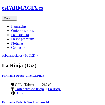
es
FARMACIA
.es
Menu
Farmacias
Quiénes somos
Date de alta
Hazte premium
Noticias
Contacto
esFarmacia.es (16512) >
La Rioja (152)
Farmacia Duque Almeida, Pilar
C/ La Taberna, 1, 26240
Castañares de Rioja
<
La Rioja
+info
Farmacia Enderiz San Ildefonso, M