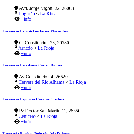
Avd. Jorge Vigon, 22, 26003
Logroño
<
La Rioja
+info
Farmacia Errasti Gochicoa Maria Jose
Cl Constitucion 73, 26580
Arnedo
<
La Rioja
+info
Farmacia Escribano Castro Rufino
Av Constitucion 4, 26520
Cervera del Río Alhama
<
La Rioja
+info
Farmacia Espinosa Casares Cristina
Pz Doctor San Martin 11, 26350
Cenicero
<
La Rioja
+info
Farmacia Esteban Delgado, Ma Dolores