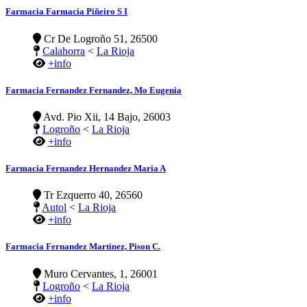
Farmacia Farmacia Piñeiro S I
Cr De Logroño 51, 26500
Calahorra
<
La Rioja
+info
Farmacia Fernandez Fernandez, Mo Eugenia
Avd. Pio Xii, 14 Bajo, 26003
Logroño
<
La Rioja
+info
Farmacia Fernandez Hernandez Maria A
Tr Ezquerro 40, 26560
Autol
<
La Rioja
+info
Farmacia Fernandez Martinez, Pison C.
Muro Cervantes, 1, 26001
Logroño
<
La Rioja
+info