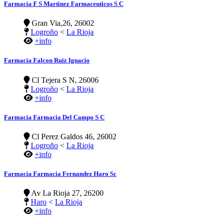
Farmacia F S Martinez Farmaceuticos S C
Gran Via,26, 26002
Logroño
<
La Rioja
+info
Farmacia Falcon Ruiz Ignacio
Cl Tejera S N, 26006
Logroño
<
La Rioja
+info
Farmacia Farmacia Del Campo S C
Cl Perez Galdos 46, 26002
Logroño
<
La Rioja
+info
Farmacia Farmacia Fernandez Haro Sc
Av La Rioja 27, 26200
Haro
<
La Rioja
+info