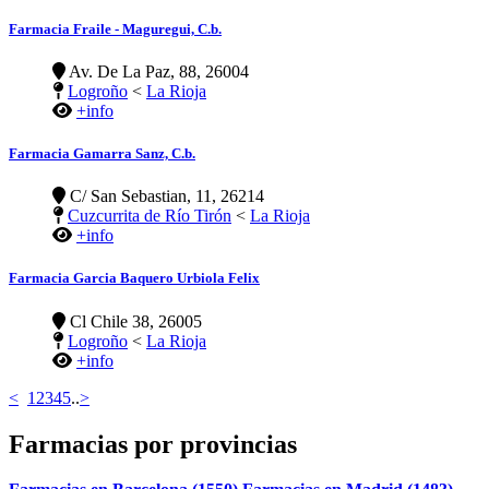
Farmacia Fraile - Maguregui, C.b.
Av. De La Paz, 88, 26004
Logroño
<
La Rioja
+info
Farmacia Gamarra Sanz, C.b.
C/ San Sebastian, 11, 26214
Cuzcurrita de Río Tirón
<
La Rioja
+info
Farmacia Garcia Baquero Urbiola Felix
Cl Chile 38, 26005
Logroño
<
La Rioja
+info
<
1
2
3
4
5
..
>
Farmacias por provincias