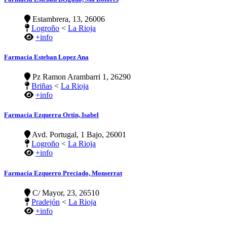
Estambrera, 13, 26006
Logroño
<
La Rioja
+info
Farmacia Esteban Lopez Ana
Pz Ramon Arambarri 1, 26290
Briñas
<
La Rioja
+info
Farmacia Ezquerra Ortin, Isabel
Avd. Portugal, 1 Bajo, 26001
Logroño
<
La Rioja
+info
Farmacia Ezquerro Preciado, Monserrat
C/ Mayor, 23, 26510
Pradejón
<
La Rioja
+info