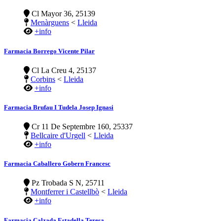
Cl Mayor 36, 25139
Menàrguens
<
Lleida
+info
Farmacia Borrego Vicente Pilar
Cl La Creu 4, 25137
Corbins
<
Lleida
+info
Farmacia Brufau I Tudela Josep Ignasi
Cr 11 De Septembre 160, 25337
Bellcaire d'Urgell
<
Lleida
+info
Farmacia Caballero Gobern Francesc
Pz Trobada S N, 25711
Montferrer i Castellbò
<
Lleida
+info
Farmacia Calzada Estadella Teresa