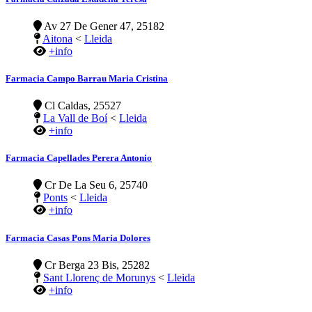
Av 27 De Gener 47, 25182
Aitona
<
Lleida
+info
Farmacia Campo Barrau Maria Cristina
Cl Caldas, 25527
La Vall de Boí
<
Lleida
+info
Farmacia Capellades Perera Antonio
Cr De La Seu 6, 25740
Ponts
<
Lleida
+info
Farmacia Casas Pons Maria Dolores
Cr Berga 23 Bis, 25282
Sant Llorenç de Morunys
<
Lleida
+info