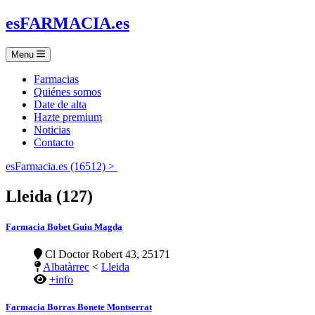
es
FARMACIA
.es
Menu
Farmacias
Quiénes somos
Date de alta
Hazte premium
Noticias
Contacto
esFarmacia.es (16512) >
Lleida (127)
Farmacia Bobet Guiu Magda
Cl Doctor Robert 43, 25171
Albatàrrec
<
Lleida
+info
Farmacia Borras Bonete Montserrat