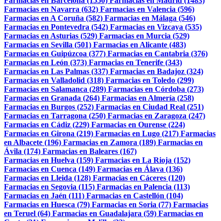
Farmacias en Barcelona (1550)
Farmacias en Madrid (1483)
Farmacias en Navarra (632)
Farmacias en Valencia (596)
Farmacias en A Coruña (582)
Farmacias en Málaga (546)
Farmacias en Pontevedra (542)
Farmacias en Vizcaya (535)
Farmacias en Asturias (529)
Farmacias en Murcia (529)
Farmacias en Sevilla (501)
Farmacias en Alicante (483)
Farmacias en Guipúzcoa (377)
Farmacias en Cantabria (376)
Farmacias en León (373)
Farmacias en Tenerife (343)
Farmacias en Las Palmas (337)
Farmacias en Badajoz (324)
Farmacias en Valladolid (318)
Farmacias en Toledo (299)
Farmacias en Salamanca (289)
Farmacias en Córdoba (273)
Farmacias en Granada (264)
Farmacias en Almería (258)
Farmacias en Burgos (252)
Farmacias en Ciudad Real (251)
Farmacias en Tarragona (250)
Farmacias en Zaragoza (247)
Farmacias en Cádiz (229)
Farmacias en Ourense (224)
Farmacias en Girona (219)
Farmacias en Lugo (217)
Farmacias
en Albacete (196)
Farmacias en Zamora (189)
Farmacias en
Ávila (174)
Farmacias en Baleares (167)
Farmacias en Huelva (159)
Farmacias en La Rioja (152)
Farmacias en Cuenca (149)
Farmacias en Álava (136)
Farmacias en Lleida (128)
Farmacias en Cáceres (120)
Farmacias en Segovia (115)
Farmacias en Palencia (113)
Farmacias en Jaén (111)
Farmacias en Castellón (104)
Farmacias en Huesca (79)
Farmacias en Soria (77)
Farmacias
en Teruel (64)
Farmacias en Guadalajara (59)
Farmacias en