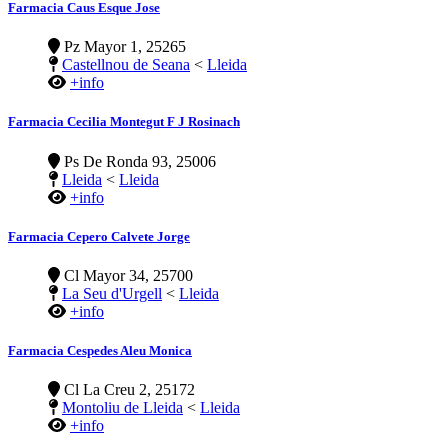
Farmacia Caus Esque Jose
Pz Mayor 1, 25265
Castellnou de Seana
<
Lleida
+info
Farmacia Cecilia Montegut F J Rosinach
Ps De Ronda 93, 25006
Lleida
<
Lleida
+info
Farmacia Cepero Calvete Jorge
Cl Mayor 34, 25700
La Seu d'Urgell
<
Lleida
+info
Farmacia Cespedes Aleu Monica
Cl La Creu 2, 25172
Montoliu de Lleida
<
Lleida
+info