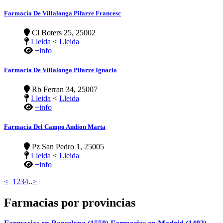
Farmacia De Villalonga Pifarre Francesc
Cl Boters 25, 25002
Lleida
<
Lleida
+info
Farmacia De Villalonga Pifarre Ignacio
Rb Ferran 34, 25007
Lleida
<
Lleida
+info
Farmacia Del Campo Andion Marta
Pz San Pedro 1, 25005
Lleida
<
Lleida
+info
<
1
2
3
4
..
>
Farmacias por provincias