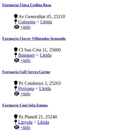
Farmacia Cinca Codina Rosa
Av Generalitat 45, 25210
Guissona
<
Lleida
+info
Farmacia Claver Villuendas Armando
Cl San Crist 11, 25600
Balaguer
<
Lleida
+info
Farmacia Coll Serres Carme
Pz Catalunya 3, 25263
Preixana
<
Lleida
+info
Farmacia Cuat Sola Emma
Pz Planell 21, 25240
Linyola
<
Lleida
+info