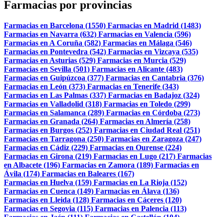
Farmacias por provincias
Farmacias en Barcelona (1550)
Farmacias en Madrid (1483)
Farmacias en Navarra (632)
Farmacias en Valencia (596)
Farmacias en A Coruña (582)
Farmacias en Málaga (546)
Farmacias en Pontevedra (542)
Farmacias en Vizcaya (535)
Farmacias en Asturias (529)
Farmacias en Murcia (529)
Farmacias en Sevilla (501)
Farmacias en Alicante (483)
Farmacias en Guipúzcoa (377)
Farmacias en Cantabria (376)
Farmacias en León (373)
Farmacias en Tenerife (343)
Farmacias en Las Palmas (337)
Farmacias en Badajoz (324)
Farmacias en Valladolid (318)
Farmacias en Toledo (299)
Farmacias en Salamanca (289)
Farmacias en Córdoba (273)
Farmacias en Granada (264)
Farmacias en Almería (258)
Farmacias en Burgos (252)
Farmacias en Ciudad Real (251)
Farmacias en Tarragona (250)
Farmacias en Zaragoza (247)
Farmacias en Cádiz (229)
Farmacias en Ourense (224)
Farmacias en Girona (219)
Farmacias en Lugo (217)
Farmacias
en Albacete (196)
Farmacias en Zamora (189)
Farmacias en
Ávila (174)
Farmacias en Baleares (167)
Farmacias en Huelva (159)
Farmacias en La Rioja (152)
Farmacias en Cuenca (149)
Farmacias en Álava (136)
Farmacias en Lleida (128)
Farmacias en Cáceres (120)
Farmacias en Segovia (115)
Farmacias en Palencia (113)