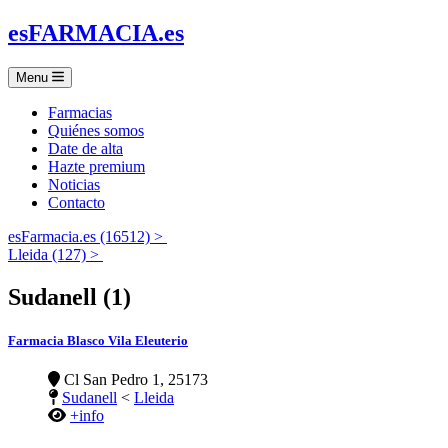
es
FARMACIA
.es
Menu
Farmacias
Quiénes somos
Date de alta
Hazte premium
Noticias
Contacto
esFarmacia.es (16512) >
Lleida (127) >
Sudanell (1)
Farmacia Blasco Vila Eleuterio
Cl San Pedro 1, 25173
Sudanell
<
Lleida
+info