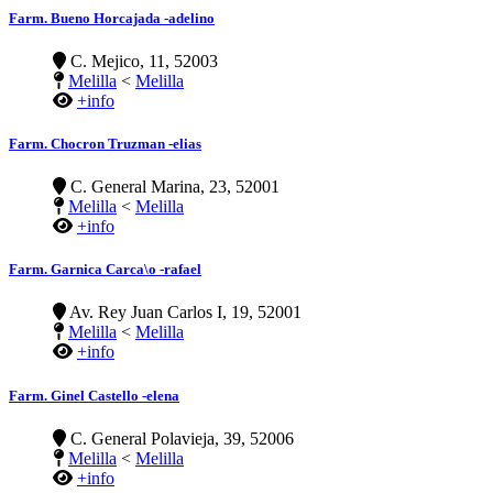
Farm. Bueno Horcajada -adelino
C. Mejico, 11, 52003
Melilla
<
Melilla
+info
Farm. Chocron Truzman -elias
C. General Marina, 23, 52001
Melilla
<
Melilla
+info
Farm. Garnica Carca\o -rafael
Av. Rey Juan Carlos I, 19, 52001
Melilla
<
Melilla
+info
Farm. Ginel Castello -elena
C. General Polavieja, 39, 52006
Melilla
<
Melilla
+info