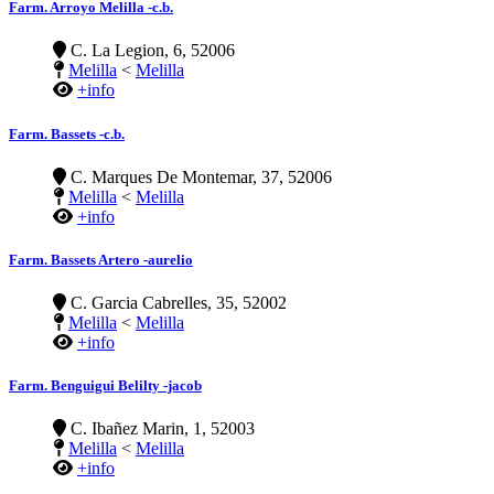
Farm. Arroyo Melilla -c.b.
C. La Legion, 6, 52006
Melilla
<
Melilla
+info
Farm. Bassets -c.b.
C. Marques De Montemar, 37, 52006
Melilla
<
Melilla
+info
Farm. Bassets Artero -aurelio
C. Garcia Cabrelles, 35, 52002
Melilla
<
Melilla
+info
Farm. Benguigui Belilty -jacob
C. Ibañez Marin, 1, 52003
Melilla
<
Melilla
+info