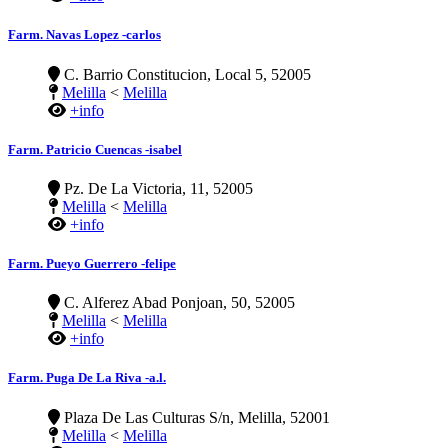
Farm. Navas Lopez -carlos
C. Barrio Constitucion, Local 5, 52005
Melilla
<
Melilla
+info
Farm. Patricio Cuencas -isabel
Pz. De La Victoria, 11, 52005
Melilla
<
Melilla
+info
Farm. Pueyo Guerrero -felipe
C. Alferez Abad Ponjoan, 50, 52005
Melilla
<
Melilla
+info
Farm. Puga De La Riva -a.l.
Plaza De Las Culturas S/n, Melilla, 52001
Melilla
<
Melilla