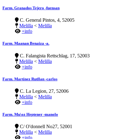
Farm. Granados Tejero -fuensan
C. General Pintos, 4, 52005
Melilla
<
Melilla
+info
Farm. Maanan Benaiza -a.
C. Falangista Rettschlag, 17, 52003
Melilla
<
Melilla
+info
Farm. Martinez Rutllan -carlos
C. La Legion, 27, 52006
Melilla
<
Melilla
+info
Farm. Mu\oz Heptener -manolo
C/ O'donnell No27, 52001
Melilla
<
Melilla
+info