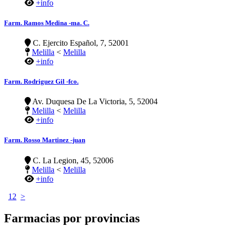
+info
Farm. Ramos Medina -ma. C.
C. Ejercito Español, 7, 52001
Melilla
<
Melilla
+info
Farm. Rodriguez Gil -fco.
Av. Duquesa De La Victoria, 5, 52004
Melilla
<
Melilla
+info
Farm. Rosso Martinez -juan
C. La Legion, 45, 52006
Melilla
<
Melilla
+info
1
2
>
Farmacias por provincias