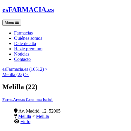
es
FARMACIA
.es
Menu
Farmacias
Quiénes somos
Date de alta
Hazte premium
Noticias
Contacto
esFarmacia.es (16512) >
Melilla (22) >
Melilla (22)
Farm. Arenas Cano -ma Isabel
Av. Madrid, 12, 52005
Melilla
<
Melilla
+info