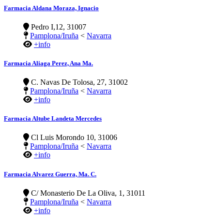
Farmacia Aldana Moraza, Ignacio
Pedro I,12, 31007
Pamplona/Iruña
<
Navarra
+info
Farmacia Aliaga Perez, Ana Ma.
C. Navas De Tolosa, 27, 31002
Pamplona/Iruña
<
Navarra
+info
Farmacia Altube Landeta Mercedes
Cl Luis Morondo 10, 31006
Pamplona/Iruña
<
Navarra
+info
Farmacia Alvarez Guerra, Ma. C.
C/ Monasterio De La Oliva, 1, 31011
Pamplona/Iruña
<
Navarra
+info