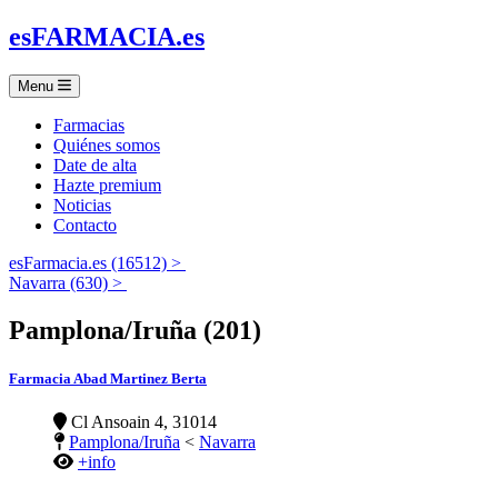
es
FARMACIA
.es
Menu
Farmacias
Quiénes somos
Date de alta
Hazte premium
Noticias
Contacto
esFarmacia.es (16512) >
Navarra (630) >
Pamplona/Iruña (201)
Farmacia Abad Martinez Berta
Cl Ansoain 4, 31014
Pamplona/Iruña
<
Navarra
+info