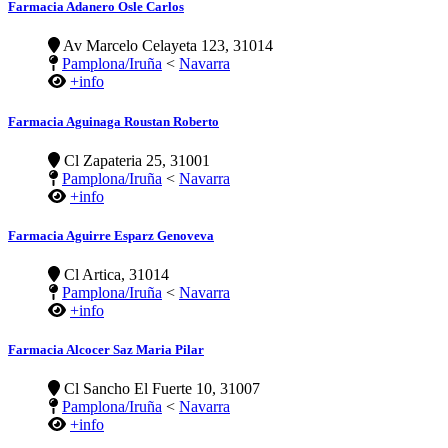
Farmacia Adanero Osle Carlos
Av Marcelo Celayeta 123, 31014
Pamplona/Iruña
<
Navarra
+info
Farmacia Aguinaga Roustan Roberto
Cl Zapateria 25, 31001
Pamplona/Iruña
<
Navarra
+info
Farmacia Aguirre Esparz Genoveva
Cl Artica, 31014
Pamplona/Iruña
<
Navarra
+info
Farmacia Alcocer Saz Maria Pilar
Cl Sancho El Fuerte 10, 31007
Pamplona/Iruña
<
Navarra
+info