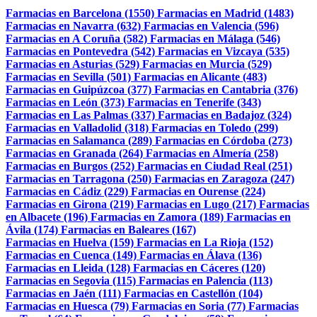
Farmacias en Barcelona (1550)
Farmacias en Madrid (1483)
Farmacias en Navarra (632)
Farmacias en Valencia (596)
Farmacias en A Coruña (582)
Farmacias en Málaga (546)
Farmacias en Pontevedra (542)
Farmacias en Vizcaya (535)
Farmacias en Asturias (529)
Farmacias en Murcia (529)
Farmacias en Sevilla (501)
Farmacias en Alicante (483)
Farmacias en Guipúzcoa (377)
Farmacias en Cantabria (376)
Farmacias en León (373)
Farmacias en Tenerife (343)
Farmacias en Las Palmas (337)
Farmacias en Badajoz (324)
Farmacias en Valladolid (318)
Farmacias en Toledo (299)
Farmacias en Salamanca (289)
Farmacias en Córdoba (273)
Farmacias en Granada (264)
Farmacias en Almería (258)
Farmacias en Burgos (252)
Farmacias en Ciudad Real (251)
Farmacias en Tarragona (250)
Farmacias en Zaragoza (247)
Farmacias en Cádiz (229)
Farmacias en Ourense (224)
Farmacias en Girona (219)
Farmacias en Lugo (217)
Farmacias
en Albacete (196)
Farmacias en Zamora (189)
Farmacias en
Ávila (174)
Farmacias en Baleares (167)
Farmacias en Huelva (159)
Farmacias en La Rioja (152)
Farmacias en Cuenca (149)
Farmacias en Álava (136)
Farmacias en Lleida (128)
Farmacias en Cáceres (120)
Farmacias en Segovia (115)
Farmacias en Palencia (113)
Farmacias en Jaén (111)
Farmacias en Castellón (104)
Farmacias en Huesca (79)
Farmacias en Soria (77)
Farmacias