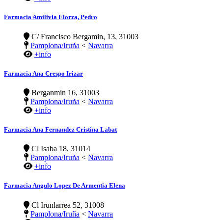
Farmacia Amilivia Elorza, Pedro
C/ Francisco Bergamin, 13, 31003
Pamplona/Iruña
<
Navarra
+info
Farmacia Ana Crespo Irizar
Berganmin 16, 31003
Pamplona/Iruña
<
Navarra
+info
Farmacia Ana Fernandez Cristina Labat
Cl Isaba 18, 31014
Pamplona/Iruña
<
Navarra
+info
Farmacia Angulo Lopez De Armentia Elena
Cl Irunlarrea 52, 31008
Pamplona/Iruña
<
Navarra