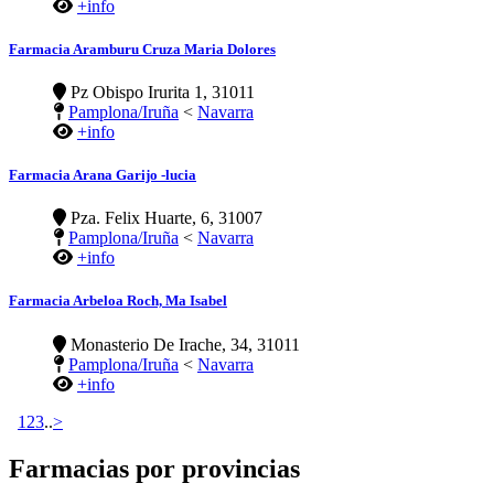
+info
Farmacia Aramburu Cruza Maria Dolores
Pz Obispo Irurita 1, 31011
Pamplona/Iruña
<
Navarra
+info
Farmacia Arana Garijo -lucia
Pza. Felix Huarte, 6, 31007
Pamplona/Iruña
<
Navarra
+info
Farmacia Arbeloa Roch, Ma Isabel
Monasterio De Irache, 34, 31011
Pamplona/Iruña
<
Navarra
+info
1
2
3
..
>
Farmacias por provincias