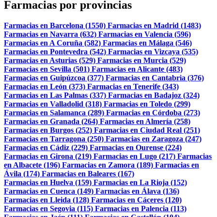
Farmacias por provincias
Farmacias en Barcelona (1550)
Farmacias en Madrid (1483)
Farmacias en Navarra (632)
Farmacias en Valencia (596)
Farmacias en A Coruña (582)
Farmacias en Málaga (546)
Farmacias en Pontevedra (542)
Farmacias en Vizcaya (535)
Farmacias en Asturias (529)
Farmacias en Murcia (529)
Farmacias en Sevilla (501)
Farmacias en Alicante (483)
Farmacias en Guipúzcoa (377)
Farmacias en Cantabria (376)
Farmacias en León (373)
Farmacias en Tenerife (343)
Farmacias en Las Palmas (337)
Farmacias en Badajoz (324)
Farmacias en Valladolid (318)
Farmacias en Toledo (299)
Farmacias en Salamanca (289)
Farmacias en Córdoba (273)
Farmacias en Granada (264)
Farmacias en Almería (258)
Farmacias en Burgos (252)
Farmacias en Ciudad Real (251)
Farmacias en Tarragona (250)
Farmacias en Zaragoza (247)
Farmacias en Cádiz (229)
Farmacias en Ourense (224)
Farmacias en Girona (219)
Farmacias en Lugo (217)
Farmacias
en Albacete (196)
Farmacias en Zamora (189)
Farmacias en
Ávila (174)
Farmacias en Baleares (167)
Farmacias en Huelva (159)
Farmacias en La Rioja (152)
Farmacias en Cuenca (149)
Farmacias en Álava (136)
Farmacias en Lleida (128)
Farmacias en Cáceres (120)
Farmacias en Segovia (115)
Farmacias en Palencia (113)