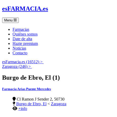
es
FARMACIA
.es
Menu
Farmacias
Quiénes somos
Date de alta
Hazte premium
Noticias
Contacto
esFarmacia.es (16512) >
Zaragoza (246) >
Burgo de Ebro, El (1)
Farmacia Arias Puente Mercedes
Cl Ramon J Sender 2, 50730
Burgo de Ebro, El
<
Zaragoza
+info