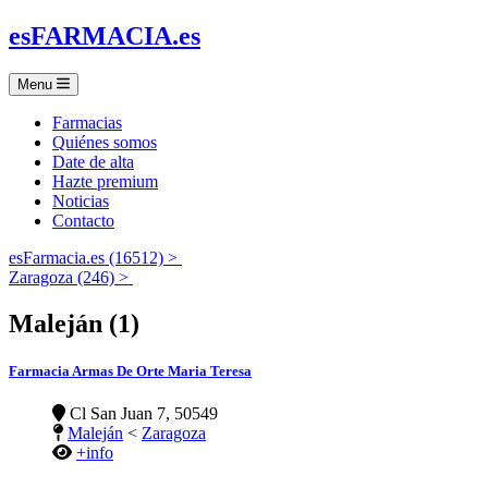
es
FARMACIA
.es
Menu
Farmacias
Quiénes somos
Date de alta
Hazte premium
Noticias
Contacto
esFarmacia.es (16512) >
Zaragoza (246) >
Maleján (1)
Farmacia Armas De Orte Maria Teresa
Cl San Juan 7, 50549
Maleján
<
Zaragoza
+info