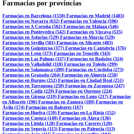
Farmacias por provincias
Farmacias en Barcelona (1550)
Farmacias en Madrid (1483)
Farmacias en Navarra (632)
Farmacias en Valencia (596)
Farmacias en A Coruña (582)
Farmacias en Málaga (546)
Farmacias en Pontevedra (542)
Farmacias en Vizcaya (535)
Farmacias en Asturias (529)
Farmacias en Murcia (529)
Farmacias en Sevilla (501)
Farmacias en Alicante (483)
Farmacias en Guipúzcoa (377)
Farmacias en Cantabria (376)
Farmacias en León (373)
Farmacias en Tenerife (343)
Farmacias en Las Palmas (337)
Farmacias en Badajoz (324)
Farmacias en Valladolid (318)
Farmacias en Toledo (299)
Farmacias en Salamanca (289)
Farmacias en Córdoba (273)
Farmacias en Granada (264)
Farmacias en Almería (258)
Farmacias en Burgos (252)
Farmacias en Ciudad Real (251)
Farmacias en Tarragona (250)
Farmacias en Zaragoza (247)
Farmacias en Cádiz (229)
Farmacias en Ourense (224)
Farmacias en Girona (219)
Farmacias en Lugo (217)
Farmacias
en Albacete (196)
Farmacias en Zamora (189)
Farmacias en
Ávila (174)
Farmacias en Baleares (167)
Farmacias en Huelva (159)
Farmacias en La Rioja (152)
Farmacias en Cuenca (149)
Farmacias en Álava (136)
Farmacias en Lleida (128)
Farmacias en Cáceres (120)
Farmacias en Segovia (115)
Farmacias en Palencia (113)