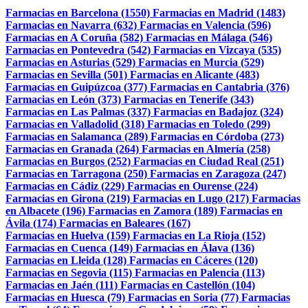
Farmacias en Barcelona (1550)
Farmacias en Madrid (1483)
Farmacias en Navarra (632)
Farmacias en Valencia (596)
Farmacias en A Coruña (582)
Farmacias en Málaga (546)
Farmacias en Pontevedra (542)
Farmacias en Vizcaya (535)
Farmacias en Asturias (529)
Farmacias en Murcia (529)
Farmacias en Sevilla (501)
Farmacias en Alicante (483)
Farmacias en Guipúzcoa (377)
Farmacias en Cantabria (376)
Farmacias en León (373)
Farmacias en Tenerife (343)
Farmacias en Las Palmas (337)
Farmacias en Badajoz (324)
Farmacias en Valladolid (318)
Farmacias en Toledo (299)
Farmacias en Salamanca (289)
Farmacias en Córdoba (273)
Farmacias en Granada (264)
Farmacias en Almería (258)
Farmacias en Burgos (252)
Farmacias en Ciudad Real (251)
Farmacias en Tarragona (250)
Farmacias en Zaragoza (247)
Farmacias en Cádiz (229)
Farmacias en Ourense (224)
Farmacias en Girona (219)
Farmacias en Lugo (217)
Farmacias
en Albacete (196)
Farmacias en Zamora (189)
Farmacias en
Ávila (174)
Farmacias en Baleares (167)
Farmacias en Huelva (159)
Farmacias en La Rioja (152)
Farmacias en Cuenca (149)
Farmacias en Álava (136)
Farmacias en Lleida (128)
Farmacias en Cáceres (120)
Farmacias en Segovia (115)
Farmacias en Palencia (113)
Farmacias en Jaén (111)
Farmacias en Castellón (104)
Farmacias en Huesca (79)
Farmacias en Soria (77)
Farmacias