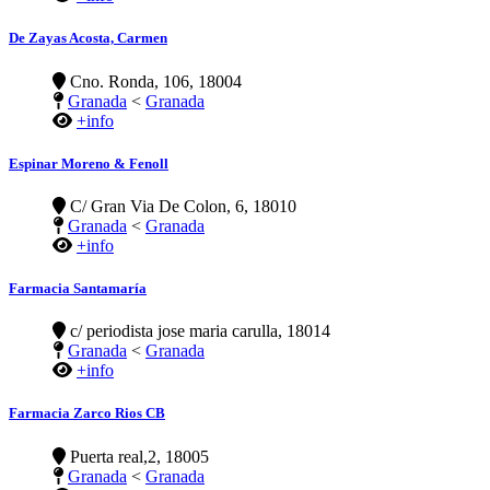
De Zayas Acosta, Carmen
Cno. Ronda, 106, 18004
Granada
<
Granada
+info
Espinar Moreno & Fenoll
C/ Gran Via De Colon, 6, 18010
Granada
<
Granada
+info
Farmacia Santamaría
c/ periodista jose maria carulla, 18014
Granada
<
Granada
+info
Farmacia Zarco Rios CB
Puerta real,2, 18005
Granada
<
Granada