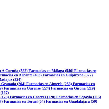
n A Coruña (582)
Farmacias en Málaga (546)
Farmacias en
rmacias en Alicante (483)
Farmacias en Guipúzcoa (377)
Badajoz (324)
 Granada (264)
Farmacias en Almería (258)
Farmacias en
9)
Farmacias en Ourense (224)
Farmacias en Girona (219)
 (167)
 (128)
Farmacias en Cáceres (120)
Farmacias en Segovia (115)
7)
Farmacias en Teruel (64)
Farmacias en Guadalajara (59)