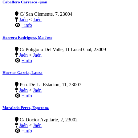
Caballero Carrasco -juan
C/ San Clemente, 7, 23004
Jaén
<
Jaén
+info
Herrera Rodriguez, Ma Jose
C/ Poligono Del Valle, 11 Local Cial, 23009
Jaén
<
Jaén
+info
Huertas Garcia, Laura
Pso. De La Estacion, 11, 23007
Jaén
<
Jaén
+info
Moraleda Perez, Esperanz
C/ Doctor Azpitarte, 2, 23002
Jaén
<
Jaén
+info