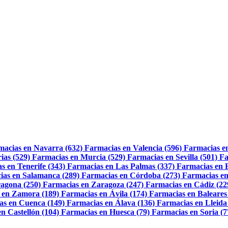
macias en Navarra (632)
Farmacias en Valencia (596)
Farmacias e
ias (529)
Farmacias en Murcia (529)
Farmacias en Sevilla (501)
Fa
s en Tenerife (343)
Farmacias en Las Palmas (337)
Farmacias en 
ias en Salamanca (289)
Farmacias en Córdoba (273)
Farmacias en
agona (250)
Farmacias en Zaragoza (247)
Farmacias en Cádiz (22
 en Zamora (189)
Farmacias en Ávila (174)
Farmacias en Baleares
as en Cuenca (149)
Farmacias en Álava (136)
Farmacias en Lleida
n Castellón (104)
Farmacias en Huesca (79)
Farmacias en Soria (7