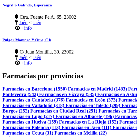
Negrillo Galindo, Esperanza
Ctra. Fuente Pe A, 65, 23002
Jaén
<
Jaén
+info
Pulgar Montoro Y Otro, C.b
C/ Juan Montilla, 30, 23002
Jaén
<
Jaén
+info
Farmacias por provincias
Farmacias en Barcelona (1550)
Farmacias en Madrid (1483)
Far
Pontevedra (542)
Farmacias en Vizcaya (535)
Farmacias en Astur
Farmacias en Cantabria (376)
Farmacias en León (373)
Farmacia
Farmacias en Valladolid (318)
Farmacias en Toledo (299)
Farmac
Burgos (252)
Farmacias en Ciudad Real (251)
Farmacias en Tarr
Farmacias en Lugo (217)
Farmacias en Albacete (196)
Farmacias
Farmacias en Huelva (159)
Farmacias en La Rioja (152)
Farmaci
Farmacias en Palencia (113)
Farmacias en Jaén (111)
Farmacias e
Farmacias en Ceuta (31)
Farmacias en Melilla (22)