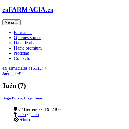
es
FARMACIA
.es
Menu
Farmacias
Quiénes somos
Date de alta
Hazte premium
Noticias
Contacto
esFarmacia.es (16512) >
Jaén (109) >
Jaén (7)
Bago Barea, Jorge Juan
C/ Bernardas, 19, 23001
Jaén
<
Jaén
+info