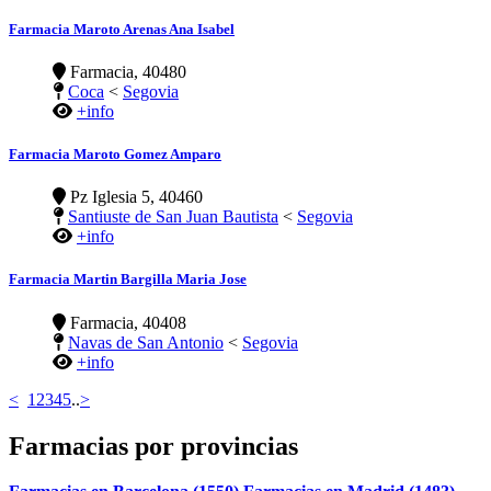
Farmacia Maroto Arenas Ana Isabel
Farmacia, 40480
Coca
<
Segovia
+info
Farmacia Maroto Gomez Amparo
Pz Iglesia 5, 40460
Santiuste de San Juan Bautista
<
Segovia
+info
Farmacia Martin Bargilla Maria Jose
Farmacia, 40408
Navas de San Antonio
<
Segovia
+info
<
1
2
3
4
5
..
>
Farmacias por provincias