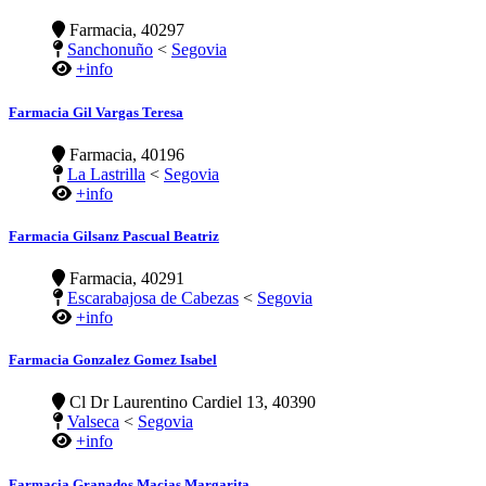
Farmacia, 40297
Sanchonuño
<
Segovia
+info
Farmacia Gil Vargas Teresa
Farmacia, 40196
La Lastrilla
<
Segovia
+info
Farmacia Gilsanz Pascual Beatriz
Farmacia, 40291
Escarabajosa de Cabezas
<
Segovia
+info
Farmacia Gonzalez Gomez Isabel
Cl Dr Laurentino Cardiel 13, 40390
Valseca
<
Segovia
+info
Farmacia Granados Macias Margarita