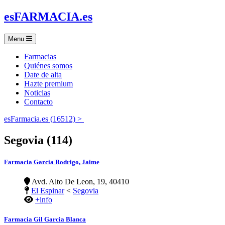
es
FARMACIA
.es
Menu
Farmacias
Quiénes somos
Date de alta
Hazte premium
Noticias
Contacto
esFarmacia.es (16512) >
Segovia (114)
Farmacia Garcia Rodrigo, Jaime
Avd. Alto De Leon, 19, 40410
El Espinar
<
Segovia
+info
Farmacia Gil Garcia Blanca