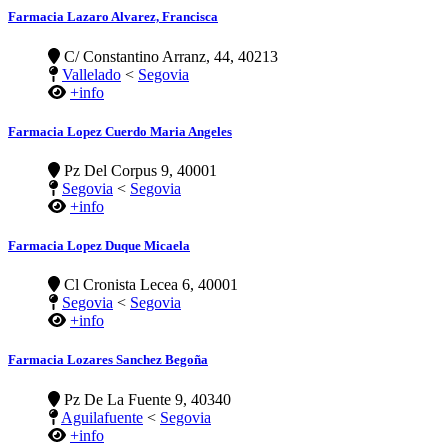
Farmacia Lazaro Alvarez, Francisca
C/ Constantino Arranz, 44, 40213
Vallelado
<
Segovia
+info
Farmacia Lopez Cuerdo Maria Angeles
Pz Del Corpus 9, 40001
Segovia
<
Segovia
+info
Farmacia Lopez Duque Micaela
Cl Cronista Lecea 6, 40001
Segovia
<
Segovia
+info
Farmacia Lozares Sanchez Begoña
Pz De La Fuente 9, 40340
Aguilafuente
<
Segovia
+info