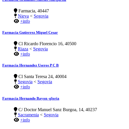
Farmacia, 40447
Nieva
<
Segovia
+info
Farmacia Gutierrez Miguel Cesar
Cl Ricardo Florencio 16, 40500
Riaza
<
Segovia
+info
Farmacia Hernandez Useros P C B
Cl Santa Teresa 24, 40004
Segovia
<
Segovia
+info
Farmacia Hernando Bayon -gloria
C/ Doctor Manuel Sanz Burgoa, 14, 40237
Sacramenia
<
Segovia
+info