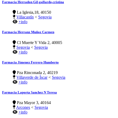
Farmacia Herradon Gil-gallardo,cristina
La Iglesia,18, 40150
Villacastín
<
Segovia
+info
Farmacia Herranz Muñoz Carmen
Cl Muerte Y Vida 2, 40005
Segovia
<
Segovia
+info
Farmacia Jimenez Ferrero Humberto
Pza Rinconada 2, 40219
Villaverde de Íscar
<
Segovia
+info
Farmacia Laporta Sanchez N Teresa
Pza Mayor 3, 40164
Arcones
<
Segovia
+info