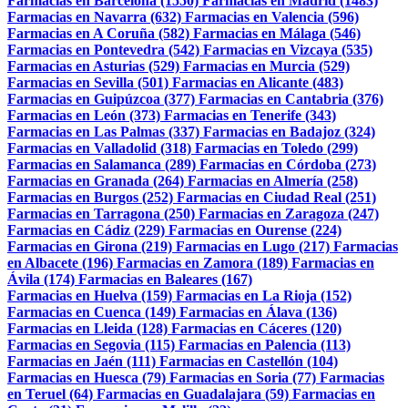
Farmacias en Barcelona (1550)
Farmacias en Madrid (1483)
Farmacias en Navarra (632)
Farmacias en Valencia (596)
Farmacias en A Coruña (582)
Farmacias en Málaga (546)
Farmacias en Pontevedra (542)
Farmacias en Vizcaya (535)
Farmacias en Asturias (529)
Farmacias en Murcia (529)
Farmacias en Sevilla (501)
Farmacias en Alicante (483)
Farmacias en Guipúzcoa (377)
Farmacias en Cantabria (376)
Farmacias en León (373)
Farmacias en Tenerife (343)
Farmacias en Las Palmas (337)
Farmacias en Badajoz (324)
Farmacias en Valladolid (318)
Farmacias en Toledo (299)
Farmacias en Salamanca (289)
Farmacias en Córdoba (273)
Farmacias en Granada (264)
Farmacias en Almería (258)
Farmacias en Burgos (252)
Farmacias en Ciudad Real (251)
Farmacias en Tarragona (250)
Farmacias en Zaragoza (247)
Farmacias en Cádiz (229)
Farmacias en Ourense (224)
Farmacias en Girona (219)
Farmacias en Lugo (217)
Farmacias
en Albacete (196)
Farmacias en Zamora (189)
Farmacias en
Ávila (174)
Farmacias en Baleares (167)
Farmacias en Huelva (159)
Farmacias en La Rioja (152)
Farmacias en Cuenca (149)
Farmacias en Álava (136)
Farmacias en Lleida (128)
Farmacias en Cáceres (120)
Farmacias en Segovia (115)
Farmacias en Palencia (113)
Farmacias en Jaén (111)
Farmacias en Castellón (104)
Farmacias en Huesca (79)
Farmacias en Soria (77)
Farmacias
en Teruel (64)
Farmacias en Guadalajara (59)
Farmacias en