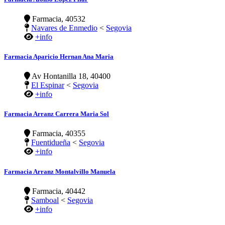
Farmacia, 40532
Navares de Enmedio
<
Segovia
+info
Farmacia Aparicio Hernan Ana Maria
Av Hontanilla 18, 40400
El Espinar
<
Segovia
+info
Farmacia Arranz Carrera Maria Sol
Farmacia, 40355
Fuentidueña
<
Segovia
+info
Farmacia Arranz Montalvillo Manuela
Farmacia, 40442
Samboal
<
Segovia
+info