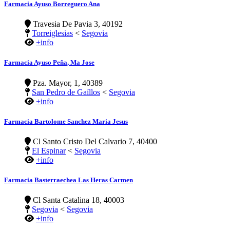
Farmacia Ayuso Borreguero Ana
Travesia De Pavia 3, 40192
Torreiglesias
<
Segovia
+info
Farmacia Ayuso Peña, Ma Jose
Pza. Mayor, 1, 40389
San Pedro de Gaíllos
<
Segovia
+info
Farmacia Bartolome Sanchez Maria Jesus
Cl Santo Cristo Del Calvario 7, 40400
El Espinar
<
Segovia
+info
Farmacia Basterraechea Las Heras Carmen
Cl Santa Catalina 18, 40003
Segovia
<
Segovia
+info