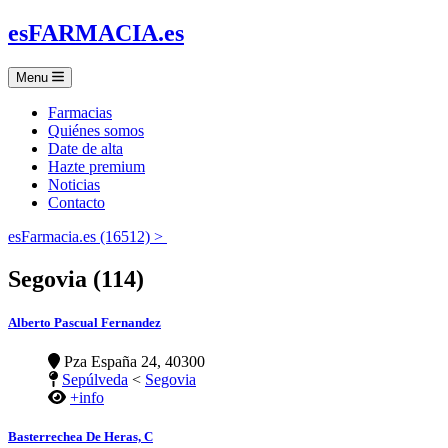
es
FARMACIA
.es
Menu
Farmacias
Quiénes somos
Date de alta
Hazte premium
Noticias
Contacto
esFarmacia.es (16512) >
Segovia (114)
Alberto Pascual Fernandez
Pza España 24, 40300
Sepúlveda
<
Segovia
+info
Basterrechea De Heras, C