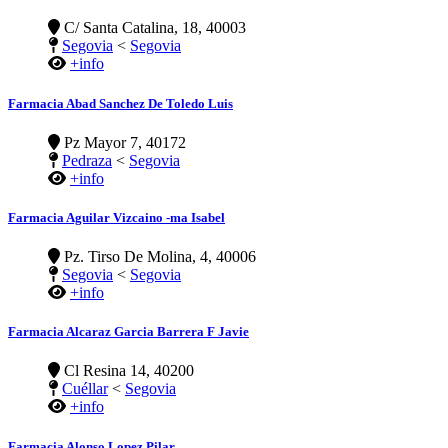
C/ Santa Catalina, 18, 40003
Segovia
<
Segovia
+info
Farmacia Abad Sanchez De Toledo Luis
Pz Mayor 7, 40172
Pedraza
<
Segovia
+info
Farmacia Aguilar Vizcaino -ma Isabel
Pz. Tirso De Molina, 4, 40006
Segovia
<
Segovia
+info
Farmacia Alcaraz Garcia Barrera F Javie
Cl Resina 14, 40200
Cuéllar
<
Segovia
+info
Farmacia Alonso Lopez Pilar