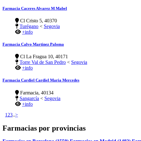
Farmacia Caceres Alvarez M Mabel
Cl Cristo 5, 40370
Turégano
<
Segovia
+info
Farmacia Calvo Martinez Paloma
Cl La Fragua 10, 40171
Torre Val de San Pedro
<
Segovia
+info
Farmacia Cardiel Cardiel Maria Mercedes
Farmacia, 40134
Sangarcía
<
Segovia
+info
1
2
3
..
>
Farmacias por provincias