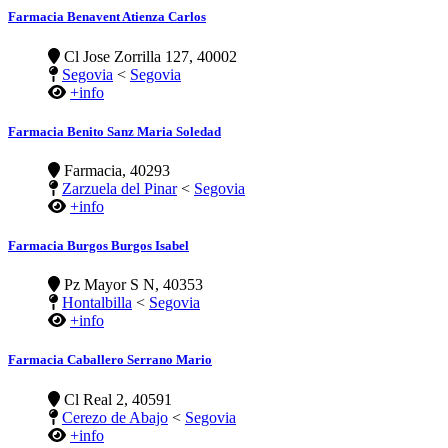
Farmacia Benavent Atienza Carlos
Cl Jose Zorrilla 127, 40002
Segovia
<
Segovia
+info
Farmacia Benito Sanz Maria Soledad
Farmacia, 40293
Zarzuela del Pinar
<
Segovia
+info
Farmacia Burgos Burgos Isabel
Pz Mayor S N, 40353
Hontalbilla
<
Segovia
+info
Farmacia Caballero Serrano Mario
Cl Real 2, 40591
Cerezo de Abajo
<
Segovia
+info