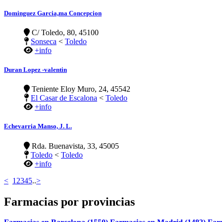
Dominguez Garcia,ma Concepcion
C/ Toledo, 80, 45100
Sonseca
<
Toledo
+info
Duran Lopez -valentin
Teniente Eloy Muro, 24, 45542
El Casar de Escalona
<
Toledo
+info
Echevarria Manso, J. L.
Rda. Buenavista, 33, 45005
Toledo
<
Toledo
+info
<
1
2
3
4
5
..
>
Farmacias por provincias