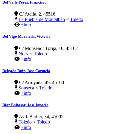
Del Valle Perez, Francisco
C/ Atalfa, 2, 45516
La Puebla de Montalbán
<
Toledo
+info
Del Vigo Moraleda, Victoria
C/ Monseñor Torija, 10, 45162
Noez
<
Toledo
+info
Delgado Ruiz, Jose Carmelo
C/ Arroyada, 49, 45100
Sonseca
<
Toledo
+info
Diaz Baltasar, Jose Ignacio
Avd. Barber, 34, 45005
Toledo
<
Toledo
+info