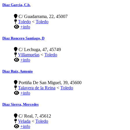
Diaz Garcia, C.b.
C/ Guadarrama, 22, 45007
Toledo
<
Toledo
+info
Diaz Roncero Santiago, D
C/ Lechuga, 47, 45749
Villamuelas
<
Toledo
+info
Diaz Ruiz, Antonio
Portiña De San Miguel, 39, 45600
Talavera de la Reina
<
Toledo
+info
Diaz Sierra, Mercedes
C/ Real, 7, 45612
Velada
<
Toledo
+info