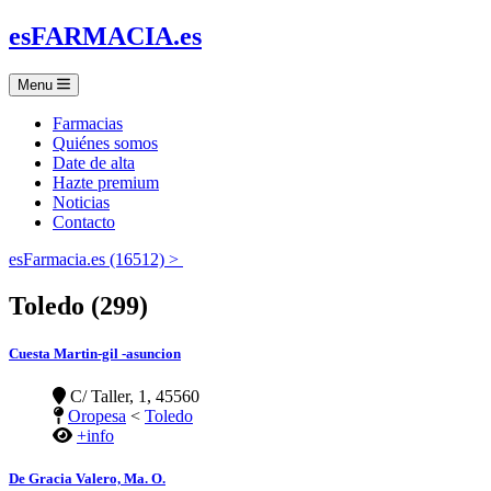
es
FARMACIA
.es
Menu
Farmacias
Quiénes somos
Date de alta
Hazte premium
Noticias
Contacto
esFarmacia.es (16512) >
Toledo (299)
Cuesta Martin-gil -asuncion
C/ Taller, 1, 45560
Oropesa
<
Toledo
+info
De Gracia Valero, Ma. O.