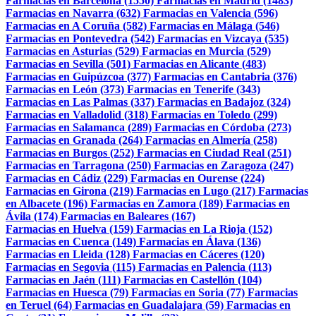
Farmacias en Barcelona (1550)
Farmacias en Madrid (1483)
Farmacias en Navarra (632)
Farmacias en Valencia (596)
Farmacias en A Coruña (582)
Farmacias en Málaga (546)
Farmacias en Pontevedra (542)
Farmacias en Vizcaya (535)
Farmacias en Asturias (529)
Farmacias en Murcia (529)
Farmacias en Sevilla (501)
Farmacias en Alicante (483)
Farmacias en Guipúzcoa (377)
Farmacias en Cantabria (376)
Farmacias en León (373)
Farmacias en Tenerife (343)
Farmacias en Las Palmas (337)
Farmacias en Badajoz (324)
Farmacias en Valladolid (318)
Farmacias en Toledo (299)
Farmacias en Salamanca (289)
Farmacias en Córdoba (273)
Farmacias en Granada (264)
Farmacias en Almería (258)
Farmacias en Burgos (252)
Farmacias en Ciudad Real (251)
Farmacias en Tarragona (250)
Farmacias en Zaragoza (247)
Farmacias en Cádiz (229)
Farmacias en Ourense (224)
Farmacias en Girona (219)
Farmacias en Lugo (217)
Farmacias
en Albacete (196)
Farmacias en Zamora (189)
Farmacias en
Ávila (174)
Farmacias en Baleares (167)
Farmacias en Huelva (159)
Farmacias en La Rioja (152)
Farmacias en Cuenca (149)
Farmacias en Álava (136)
Farmacias en Lleida (128)
Farmacias en Cáceres (120)
Farmacias en Segovia (115)
Farmacias en Palencia (113)
Farmacias en Jaén (111)
Farmacias en Castellón (104)
Farmacias en Huesca (79)
Farmacias en Soria (77)
Farmacias
en Teruel (64)
Farmacias en Guadalajara (59)
Farmacias en