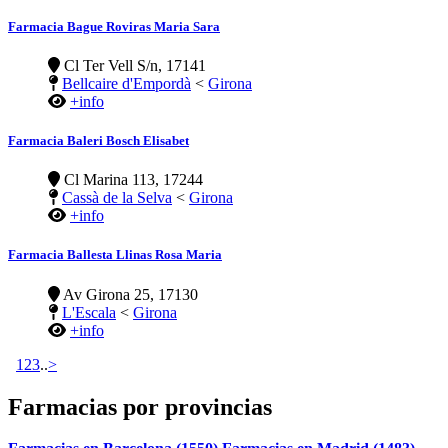
Farmacia Bague Roviras Maria Sara
Cl Ter Vell S/n, 17141
Bellcaire d'Empordà
<
Girona
+info
Farmacia Baleri Bosch Elisabet
Cl Marina 113, 17244
Cassà de la Selva
<
Girona
+info
Farmacia Ballesta Llinas Rosa Maria
Av Girona 25, 17130
L'Escala
<
Girona
+info
1
2
3
..
>
Farmacias por provincias