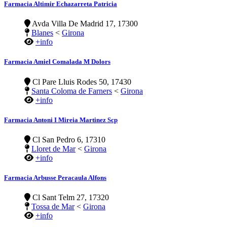
Farmacia Altimir Echazarreta Patricia
Avda Villa De Madrid 17, 17300
Blanes
<
Girona
+info
Farmacia Amiel Comalada M Dolors
Cl Pare Lluis Rodes 50, 17430
Santa Coloma de Farners
<
Girona
+info
Farmacia Antoni I Mireia Martinez Scp
Cl San Pedro 6, 17310
Lloret de Mar
<
Girona
+info
Farmacia Arbusse Peracaula Alfons
Cl Sant Telm 27, 17320
Tossa de Mar
<
Girona
+info