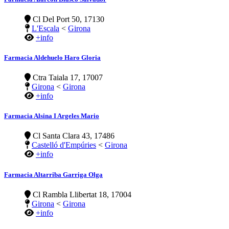
Cl Del Port 50, 17130
L'Escala
<
Girona
+info
Farmacia Aldehuelo Haro Gloria
Ctra Taiala 17, 17007
Girona
<
Girona
+info
Farmacia Alsina I Argeles Mario
Cl Santa Clara 43, 17486
Castelló d'Empúries
<
Girona
+info
Farmacia Altarriba Garriga Olga
Cl Rambla Llibertat 18, 17004
Girona
<
Girona
+info