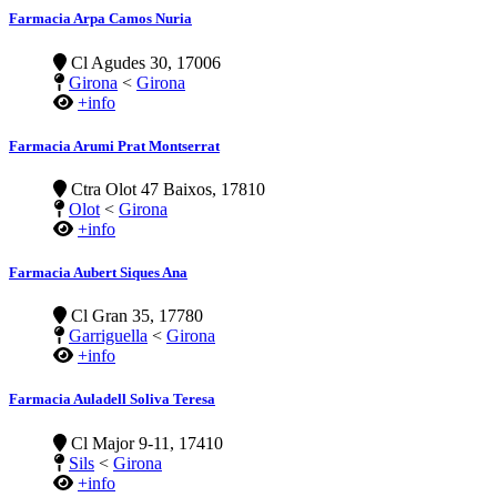
Farmacia Arpa Camos Nuria
Cl Agudes 30, 17006
Girona
<
Girona
+info
Farmacia Arumi Prat Montserrat
Ctra Olot 47 Baixos, 17810
Olot
<
Girona
+info
Farmacia Aubert Siques Ana
Cl Gran 35, 17780
Garriguella
<
Girona
+info
Farmacia Auladell Soliva Teresa
Cl Major 9-11, 17410
Sils
<
Girona
+info