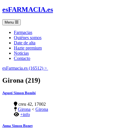
es
FARMACIA
.es
Menu
Farmacias
Quiénes somos
Date de alta
Hazte premium
Noticias
Contacto
esFarmacia.es (16512) >
Girona (219)
Agustí Simon Bombí
creu 42, 17002
Girona
<
Girona
+info
Anna Simon Bonet