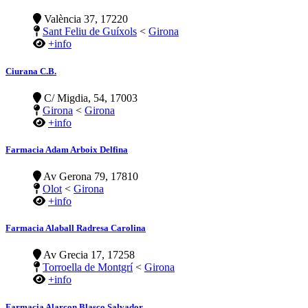
València 37, 17220
Sant Feliu de Guíxols
<
Girona
+info
Ciurana C.B.
C/ Migdia, 54, 17003
Girona
<
Girona
+info
Farmacia Adam Arboix Delfina
Av Gerona 79, 17810
Olot
<
Girona
+info
Farmacia Alaball Radresa Carolina
Av Grecia 17, 17258
Torroella de Montgrí
<
Girona
+info
Farmacia Alarcon Blasco Salvador