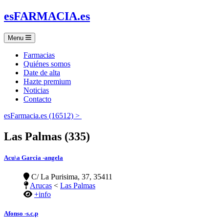
es
FARMACIA
.es
Menu
Farmacias
Quiénes somos
Date de alta
Hazte premium
Noticias
Contacto
esFarmacia.es (16512) >
Las Palmas (335)
Acu\a Garcia -angela
C/ La Purisima, 37, 35411
Arucas
<
Las Palmas
+info
Afonso -s.c.p