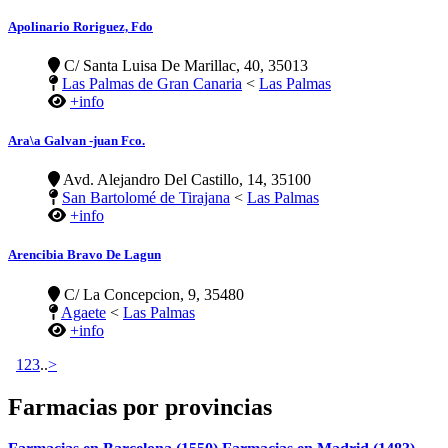
Apolinario Roriguez, Fdo
C/ Santa Luisa De Marillac, 40, 35013
Las Palmas de Gran Canaria
<
Las Palmas
+info
Ara\a Galvan -juan Fco.
Avd. Alejandro Del Castillo, 14, 35100
San Bartolomé de Tirajana
<
Las Palmas
+info
Arencibia Bravo De Lagun
C/ La Concepcion, 9, 35480
Agaete
<
Las Palmas
+info
1
2
3
..
>
Farmacias por provincias