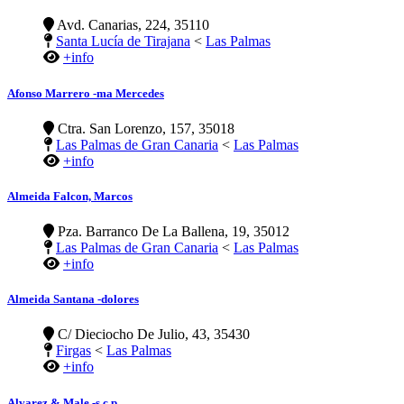
Avd. Canarias, 224, 35110
Santa Lucía de Tirajana
<
Las Palmas
+info
Afonso Marrero -ma Mercedes
Ctra. San Lorenzo, 157, 35018
Las Palmas de Gran Canaria
<
Las Palmas
+info
Almeida Falcon, Marcos
Pza. Barranco De La Ballena, 19, 35012
Las Palmas de Gran Canaria
<
Las Palmas
+info
Almeida Santana -dolores
C/ Dieciocho De Julio, 43, 35430
Firgas
<
Las Palmas
+info
Alvarez & Male -s.c.p.