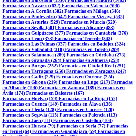
Farmacias en Barcelona (1550)
Farmacias en Madrid (1483)
Farmacias en Navarra (632)
Farmacias en Valencia (596)
Farmacias en A Coruña (582)
Farmacias en Málaga (546)
Farmacias en Pontevedra (542)
Farmacias en Vizcaya (535)
Farmacias en Asturias (529)
Farmacias en Murcia (529)
Farmacias en Sevilla (501)
Farmacias en Alicante (483)
Farmacias en Guipúzcoa (377)
Farmacias en Cantabria (376)
Farmacias en León (373)
Farmacias en Tenerife (343)
Farmacias en Las Palmas (337)
Farmacias en Badajoz (324)
Farmacias en Valladolid (318)
Farmacias en Toledo (299)
Farmacias en Salamanca (289)
Farmacias en Córdoba (273)
Farmacias en Granada (264)
Farmacias en Almería (258)
Farmacias en Burgos (252)
Farmacias en Ciudad Real (251)
Farmacias en Tarragona (250)
Farmacias en Zaragoza (247)
Farmacias en Cádiz (229)
Farmacias en Ourense (224)
Farmacias en Girona (219)
Farmacias en Lugo (217)
Farmacias
en Albacete (196)
Farmacias en Zamora (189)
Farmacias en
Ávila (174)
Farmacias en Baleares (167)
Farmacias en Huelva (159)
Farmacias en La Rioja (152)
Farmacias en Cuenca (149)
Farmacias en Álava (136)
Farmacias en Lleida (128)
Farmacias en Cáceres (120)
Farmacias en Segovia (115)
Farmacias en Palencia (113)
Farmacias en Jaén (111)
Farmacias en Castellón (104)
Farmacias en Huesca (79)
Farmacias en Soria (77)
Farmacias
en Teruel (64)
Farmacias en Guadalajara (59)
Farmacias en