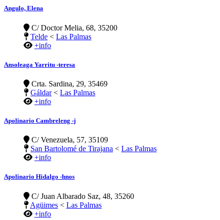
Angulo, Elena
C/ Doctor Melia, 68, 35200
Telde
<
Las Palmas
+info
Ansoleaga Yarritu -teresa
Crta. Sardina, 29, 35469
Gáldar
<
Las Palmas
+info
Apolinario Cambreleng -j
C/ Venezuela, 57, 35109
San Bartolomé de Tirajana
<
Las Palmas
+info
Apolinario Hidalgo -hnos
C/ Juan Albarado Saz, 48, 35260
Agüimes
<
Las Palmas
+info