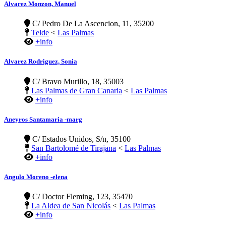
Alvarez Monzon, Manuel
C/ Pedro De La Ascencion, 11, 35200
Telde
<
Las Palmas
+info
Alvarez Rodriguez, Sonia
C/ Bravo Murillo, 18, 35003
Las Palmas de Gran Canaria
<
Las Palmas
+info
Aneyros Santamaria -marg
C/ Estados Unidos, S/n, 35100
San Bartolomé de Tirajana
<
Las Palmas
+info
Angulo Moreno -elena
C/ Doctor Fleming, 123, 35470
La Aldea de San Nicolás
<
Las Palmas
+info