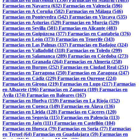
Farmacias en Barcelona (1550)
Farmacias en Madrid (1483)
Farmacias en Navarra (632)
Farmacias en Valencia (596)
Farmacias en A Coruña (582)
Farmacias en Málaga (546)
Farmacias en Pontevedra (542)
Farmacias en Vizcaya (535)
Farmacias en Asturias (529)
Farmacias en Murcia (529)
Farmacias en Sevilla (501)
Farmacias en Alicante (483)
Farmacias en Guipúzcoa (377)
Farmacias en Cantabria (376)
Farmacias en León (373)
Farmacias en Tenerife (343)
Farmacias en Las Palmas (337)
Farmacias en Badajoz (324)
Farmacias en Valladolid (318)
Farmacias en Toledo (299)
Farmacias en Salamanca (289)
Farmacias en Córdoba (273)
Farmacias en Granada (264)
Farmacias en Almería (258)
Farmacias en Burgos (252)
Farmacias en Ciudad Real (251)
Farmacias en Tarragona (250)
Farmacias en Zaragoza (247)
Farmacias en Cádiz (229)
Farmacias en Ourense (224)
Farmacias en Girona (219)
Farmacias en Lugo (217)
Farmacias
en Albacete (196)
Farmacias en Zamora (189)
Farmacias en
Ávila (174)
Farmacias en Baleares (167)
Farmacias en Huelva (159)
Farmacias en La Rioja (152)
Farmacias en Cuenca (149)
Farmacias en Álava (136)
Farmacias en Lleida (128)
Farmacias en Cáceres (120)
Farmacias en Segovia (115)
Farmacias en Palencia (113)
Farmacias en Jaén (111)
Farmacias en Castellón (104)
Farmacias en Huesca (79)
Farmacias en Soria (77)
Farmacias
en Teruel (64)
Farmacias en Guadalajara (59)
Farmacias en