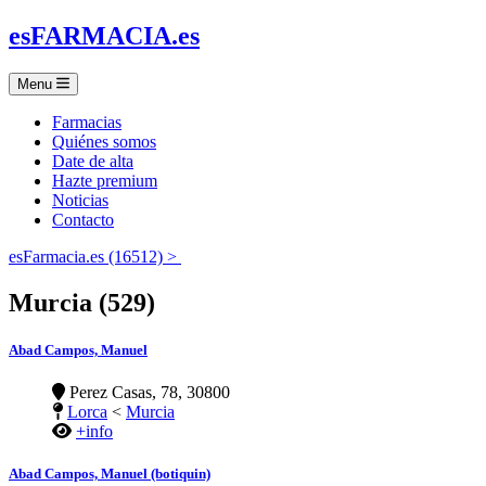
es
FARMACIA
.es
Menu
Farmacias
Quiénes somos
Date de alta
Hazte premium
Noticias
Contacto
esFarmacia.es (16512) >
Murcia (529)
Abad Campos, Manuel
Perez Casas, 78, 30800
Lorca
<
Murcia
+info
Abad Campos, Manuel (botiquin)